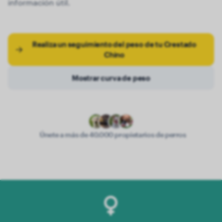
información útil.
Realiza un seguimiento del peso de tu Crestado
Chino
Mostrar curva de peso
Únete a más de 40.000 propietarios de perros