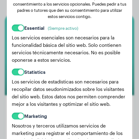
consentimiento a los servicios opcionales. Puedes pedir a tus
padres o tutores que den su consentimiento para utilizar
estos servicios contigo.
Essential
(Siempre activo)
Crestado Chino
Los servicios esenciales son necesarios para la
Kobus
funcionalidad básica del sitio web. Solo contienen
servicios técnicamente necesarios. No es posible
oponerse a estos servicios.
Statistics
Los servicios de estadísticas son necesarios para
recopilar datos seudonimizados sobre los visitantes
del sitio web. Estos datos nos permiten comprender
mejor a los visitantes y optimizar el sitio web.
Marketing
Peso:
4 kg
Nosotros y terceros utilizamos servicios de
Edad:
1 año, 11 meses
marketing para registrar el comportamiento de los
Género:
Perro macho