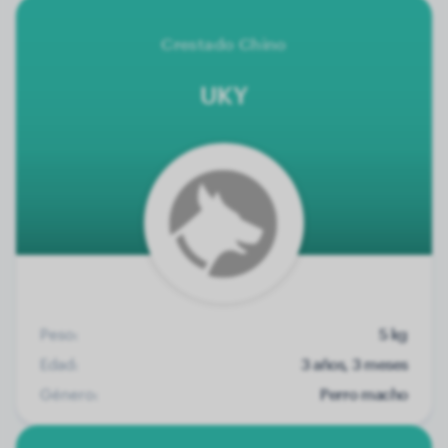
Crestado Chino
UKY
Peso:
5 kg
Edad:
3 años, 3 meses
Género:
Perro macho