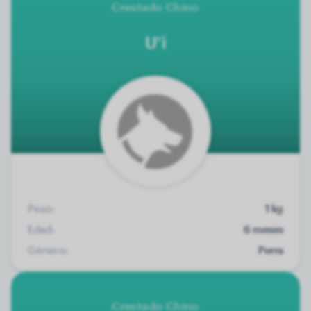
Crestado Chino
U’i
Peso:
1 kg
Edad:
6 meses
Género:
Perra
Crestado Chino