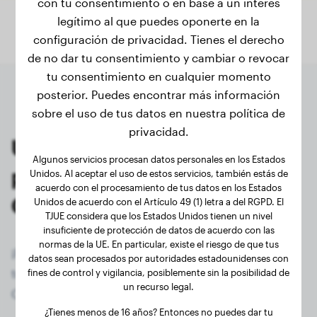
con tu consentimiento o en base a un interés
legítimo al que puedes oponerte en la
configuración de privacidad. Tienes el derecho
de no dar tu consentimiento y cambiar o revocar
tu consentimiento en cualquier momento
posterior. Puedes encontrar más información
sobre el uso de tus datos en nuestra política de
privacidad.
Últimos pesajes de
Algunos servicios procesan datos personales en los Estados
propietarios registrados de
Unidos. Al aceptar el uso de estos servicios, también estás de
acuerdo con el procesamiento de tus datos en los Estados
Crestado Chino
Unidos de acuerdo con el Artículo 49 (1) letra a del RGPD. El
TJUE considera que los Estados Unidos tienen un nivel
insuficiente de protección de datos de acuerdo con las
normas de la UE. En particular, existe el riesgo de que tus
¡Regístrate ahora de forma gratuita y accede a
datos sean procesados por autoridades estadounidenses con
todos los perros registrados (30) de la raza
fines de control y vigilancia, posiblemente sin la posibilidad de
un recurso legal.
Crestado Chino!
¿Tienes menos de 16 años? Entonces no puedes dar tu