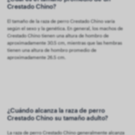
Crestado Chino?
El tamaño de la raza de perro Crestado Chino varía
según el sexo y la genética. En general, los machos de
Crestado Chino tienen una altura de hombro de
aproximadamente 30.5 cm, mientras que las hembras
tienen una altura de hombro promedio de
aproximadamente 26.5 cm.
¿Cuándo alcanza la raza de perro
Crestado Chino su tamaño adulto?
La raza de perro Crestado Chino generalmente alcanza