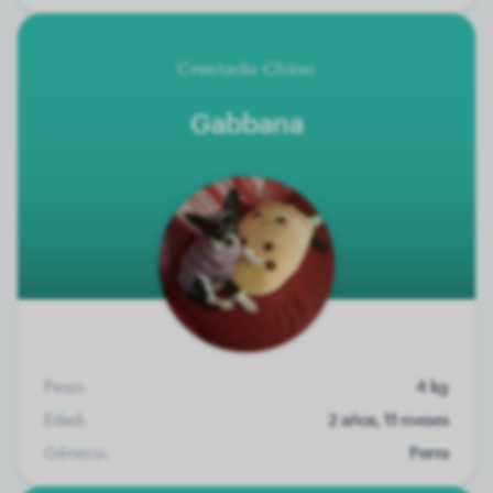
Crestado Chino
Gabbana
Peso:
4 kg
Edad:
2 años, 11 meses
Género:
Perra