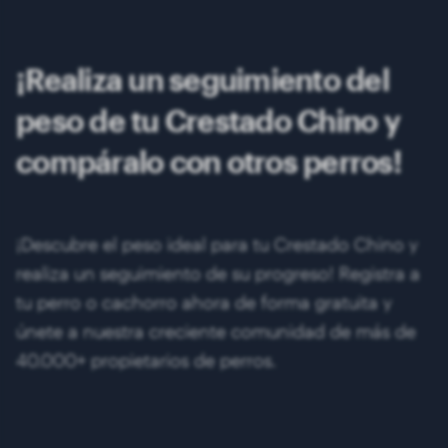
¡Realiza un seguimiento del
peso de tu Crestado Chino y
compáralo con otros perros!
¡Descubre el peso ideal para tu Crestado Chino y
realiza un seguimiento de su progreso! Registra a
tu perro o cachorro ahora de forma gratuita y
únete a nuestra creciente comunidad de más de
40.000+ propietarios de perros.