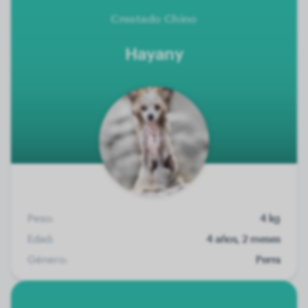
Crestado Chino
Hayany
Peso:
4 kg
Edad:
4 años, 2 meses
Género:
Perra