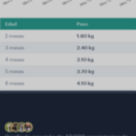
Edad
Peso
2 meses
1.80 kg
3 meses
2.40 kg
4 meses
3.10 kg
5 meses
3.70 kg
6 meses
4.10 kg
7 meses
4.30 kg
8 meses
4.60 kg
9 meses
4.80 kg
10 meses
4.90 kg