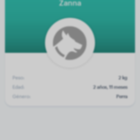
Zanna
Peso:
2 kg
Edad:
2 años, 11 meses
Género:
Perra