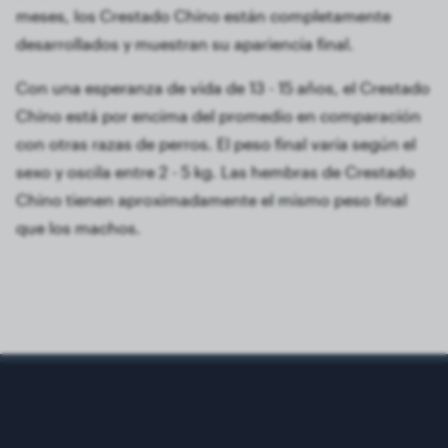
meses, los Crestado Chino están completamente
desarrollados y muestran su apariencia final.
Con una esperanza de vida de 13 - 15 años, el Crestado
Chino está por encima del promedio en comparación
con otras razas de perros. El peso final varía según el
sexo y oscila entre 2 - 5 kg. Las hembras de Crestado
Chino tienen aproximadamente el mismo peso final
que los machos.