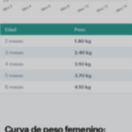
Edad
Peso
2 meses
1.80 kg
3 meses
2.40 kg
4 meses
3.10 kg
5 meses
3.70 kg
6 meses
4.10 kg
7 meses
4.30 kg
8 meses
4.60 kg
9 meses
4.80 kg
Curva de peso femenino: