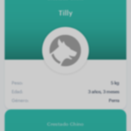
Tilly
Peso:
5 kg
Edad:
3 años, 3 meses
Género:
Perra
Crestado Chino