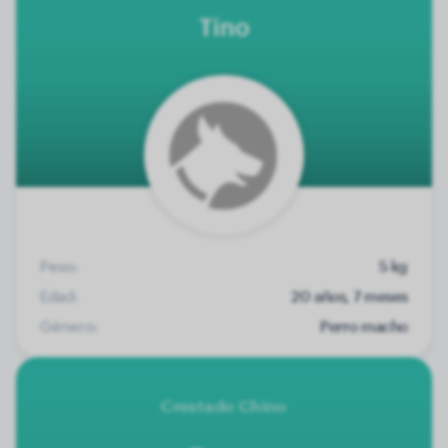
Tino
Peso:
5 kg
Edad:
20 años, 7 meses
Género:
Perro macho
Crestado Chino