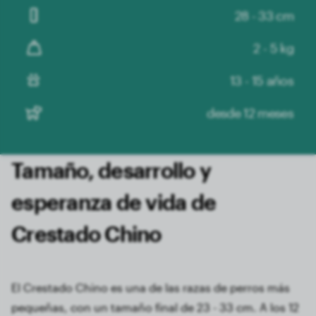
28 - 33 cm
2 - 5 kg
13 - 15 años
desde 12 meses
Tamaño, desarrollo y
esperanza de vida de
Crestado Chino
El Crestado Chino es una de las razas de perros más
pequeñas, con un tamaño final de 23 - 33 cm. A los 12