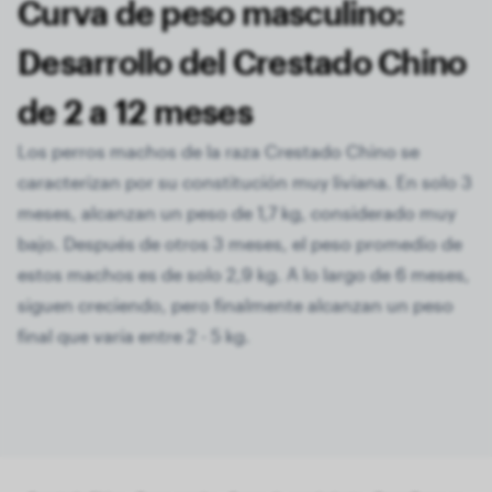
Curva de peso masculino:
Desarrollo del Crestado Chino
de 2 a 12 meses
Los perros machos de la raza Crestado Chino se
caracterizan por su constitución muy liviana. En solo 3
meses, alcanzan un peso de 1,7 kg, considerado muy
bajo. Después de otros 3 meses, el peso promedio de
estos machos es de solo 2,9 kg. A lo largo de 6 meses,
siguen creciendo, pero finalmente alcanzan un peso
final que varía entre 2 - 5 kg.