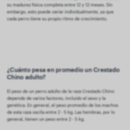
su madurez física completa entre 12 y 12 meses. Sin
embargo, esto puede variar individualmente, ya que
cada perro tiene su propio ritmo de crecimiento.
¿Cuánto pesa en promedio un Crestado
Chino adulto?
El peso de un perro adulto de la raza Crestado Chino
depende de varios factores, incluido el sexo y la
genética. En general, el peso promedio de los machos
de esta raza oscila entre 2 - 5 kg. Las hembras, por lo
general, tienen un peso entre 2 - 5 kg.