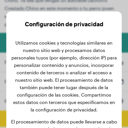
Chino. Ya sea que tengas un adorable cachorro
Crestado Chino en este momento o tu perro joven
esté creciendo, nuestra herramienta fácil de usar te
Configuración de privacidad
proporcionará información valiosa.
Calculadora de peso para perros
Utilizamos cookies y tecnologías similares en
nuestro sitio web y procesamos datos
personales tuyos (por ejemplo, dirección IP) para
Peso actual
kg
personalizar contenido y anuncios, incorporar
contenido de terceros o analizar el acceso a
nuestro sitio web. El procesamiento de datos
Fecha de nacimiento
también puede tener lugar después de la
configuración de las cookies. Compartimos
Raza
Crestado Chino
estos datos con terceros que especificamos en
(Opcional)
la configuración de privacidad.
Calcular peso final
El procesamiento de datos puede llevarse a cabo