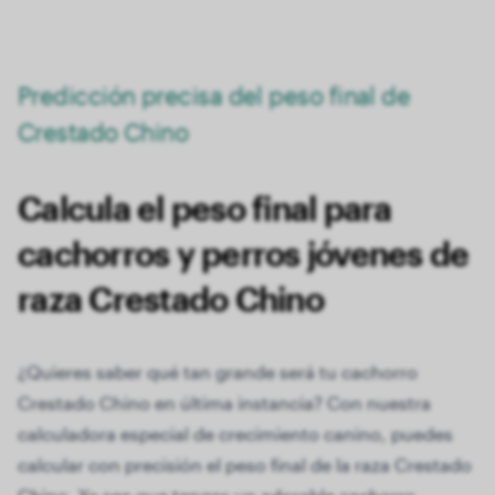
Predicción precisa del peso final de
Crestado Chino
Calcula el peso final para
cachorros y perros jóvenes de
raza Crestado Chino
¿Quieres saber qué tan grande será tu cachorro
Crestado Chino en última instancia? Con nuestra
calculadora especial de crecimiento canino, puedes
calcular con precisión el peso final de la raza Crestado