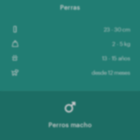
Perras
23 - 30 cm
2 - 5 kg
13 - 15 años
desde 12 meses
Perros macho