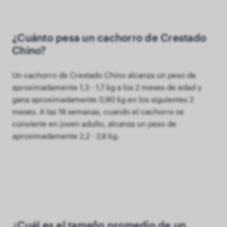
¿Cuánto pesa un cachorro de Crestado
Chino?
Un cachorro de Crestado Chino alcanza un peso de
aproximadamente 1,3 - 1,7 kg a los 2 meses de edad y
gana aproximadamente 0,90 kg en los siguientes 2
meses. A las 18 semanas, cuando el cachorro se
convierte en joven adulto, alcanza un peso de
aproximadamente 2,2 - 2,6 kg.
¿Cuál es el tamaño promedio de un