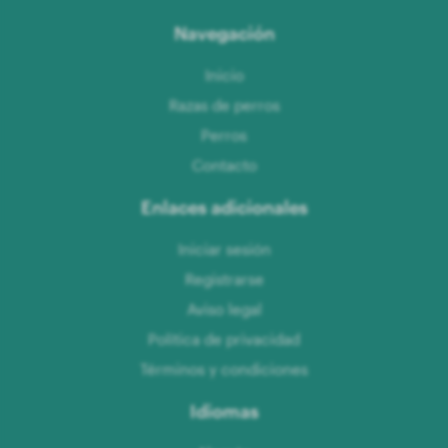
Navegación
Inicio
Razas de perros
Perros
Contacto
Enlaces adicionales
Iniciar sesión
Registrarse
Aviso legal
Política de privacidad
Términos y condiciones
Idiomas