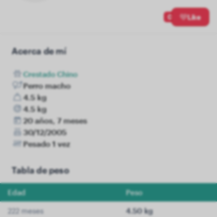
0
Like
Acerca de mí
Crestado Chino
Perro macho
4.5 kg
4.5 kg
20 años, 7 meses
30/12/2005
Pesado 1 vez
Tabla de peso
Edad
Peso
222 meses
4.50 kg