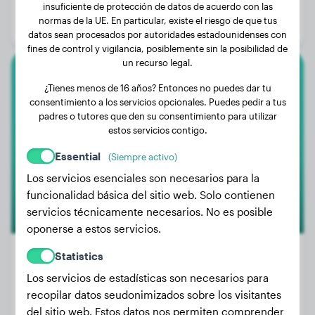
Edad:
1 año, 1 mes
insuficiente de protección de datos de acuerdo con las
normas de la UE. En particular, existe el riesgo de que tus
Género:
Perra
datos sean procesados por autoridades estadounidenses con
fines de control y vigilancia, posiblemente sin la posibilidad de
un recurso legal.
Boxer
¿Tienes menos de 16 años? Entonces no puedes dar tu
consentimiento a los servicios opcionales. Puedes pedir a tus
Bandit
padres o tutores que den su consentimiento para utilizar
estos servicios contigo.
Essential
(Siempre activo)
Los servicios esenciales son necesarios para la
funcionalidad básica del sitio web. Solo contienen
servicios técnicamente necesarios. No es posible
oponerse a estos servicios.
Statistics
Los servicios de estadísticas son necesarios para
Peso:
8 kg
recopilar datos seudonimizados sobre los visitantes
Edad:
1 año, 5 meses
del sitio web. Estos datos nos permiten comprender