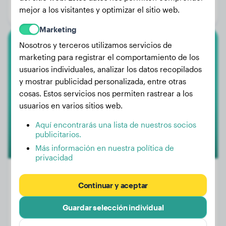
mejor a los visitantes y optimizar el sitio web.
Género:
Perro macho
Marketing
Nosotros y terceros utilizamos servicios de
Cane Corso
marketing para registrar el comportamiento de los
usuarios individuales, analizar los datos recopilados
Shena
y mostrar publicidad personalizada, entre otras
cosas. Estos servicios nos permiten rastrear a los
usuarios en varios sitios web.
Aquí encontrarás una lista de nuestros socios
publicitarios.
Más información en nuestra política de
privacidad
Continuar y aceptar
Peso:
47 kg
Guardar selección individual
Edad:
2 años, 9 meses