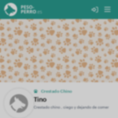
Crestado Chino
Tino
Crestado chino , ciego y dejando de comer