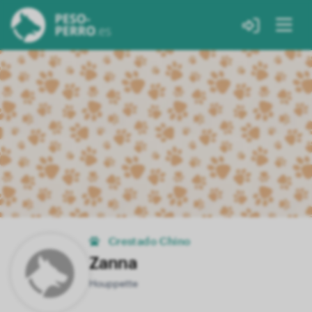
Crestado Chino
Zanna
Houppette