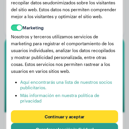
recopilar datos seudonimizados sobre los visitantes
del sitio web. Estos datos nos permiten comprender
Peso:
1 kg
mejor a los visitantes y optimizar el sitio web.
Edad:
1 año, 10 meses
Marketing
Género:
Perro macho
Nosotros y terceros utilizamos servicios de
marketing para registrar el comportamiento de los
usuarios individuales, analizar los datos recopilados
Boxer
y mostrar publicidad personalizada, entre otras
cosas. Estos servicios nos permiten rastrear a los
Mogli
usuarios en varios sitios web.
Aquí encontrarás una lista de nuestros socios
publicitarios.
Más información en nuestra política de
privacidad
Continuar y aceptar