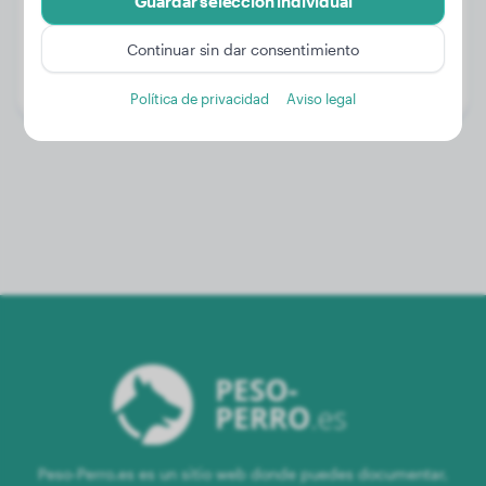
Guardar selección individual
Peso:
27 kg
Continuar sin dar consentimiento
Edad:
1 año, 7 meses
Género:
Perro macho
Política de privacidad
Aviso legal
Peso-Perro.es es un sitio web donde puedes documentar,