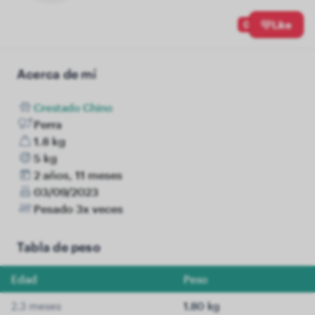
0
Like
Acerca de mí
Crestado Chino
Perra
1.8 kg
5 kg
2 años, 11 meses
03/09/2023
Pesado 3x veces
Tabla de peso
Edad
Peso
2.3 meses
1.80 kg