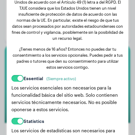
Unidos de acuerdo con el Artículo 49 (1) letra a del RGPD. El
TJUE considera que los Estados Unidos tienen un nivel
insuficiente de protección de datos de acuerdo con las
Peso:
30 kg
normas de la UE. En particular, existe el riesgo de que tus
Edad:
3 años, 7 meses
datos sean procesados por autoridades estadounidenses con
fines de control y vigilancia, posiblemente sin la posibilidad de
Género:
Perro macho
un recurso legal.
¿Tienes menos de 16 años? Entonces no puedes dar tu
consentimiento a los servicios opcionales. Puedes pedir a tus
Chihuahua
padres o tutores que den su consentimiento para utilizar
estos servicios contigo.
Teddy
Essential
(Siempre activo)
Los servicios esenciales son necesarios para la
funcionalidad básica del sitio web. Solo contienen
servicios técnicamente necesarios. No es posible
oponerse a estos servicios.
Statistics
Los servicios de estadísticas son necesarios para