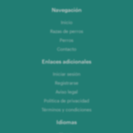
Navegación
Inicio
Razas de perros
Perros
Contacto
Enlaces adicionales
Iniciar sesión
Registrarse
Aviso legal
Política de privacidad
Términos y condiciones
Idiomas