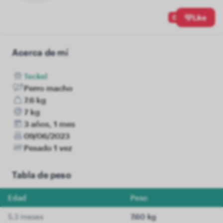
0
Like
Acerca de mí
Teckel
Perro macho
7.6 kg
7 kg
3 años, 1 mes
09/06/2023
Pesado 1 vez
Tabla de peso
Edad
Peso
5.3 meses
7.60 kg