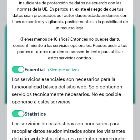
Edad:
3 años, 2 meses
insuficiente de protección de datos de acuerdo con las
normas de la UE. En particular, existe el riesgo de que tus
Género:
Perro macho
datos sean procesados por autoridades estadounidenses con
fines de control y vigilancia, posiblemente sin la posibilidad de
un recurso legal.
Papillón
¿Tienes menos de 16 años? Entonces no puedes dar tu
consentimiento a los servicios opcionales. Puedes pedir a tus
Coco
padres o tutores que den su consentimiento para utilizar
estos servicios contigo.
Essential
(Siempre activo)
1
Los servicios esenciales son necesarios para la
funcionalidad básica del sitio web. Solo contienen
servicios técnicamente necesarios. No es posible
oponerse a estos servicios.
Statistics
Los servicios de estadísticas son necesarios para
Peso:
4 kg
recopilar datos seudonimizados sobre los visitantes
Edad:
2 años, 7 meses
del sitio web. Estos datos nos permiten comprender