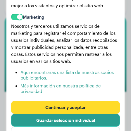
mejor a los visitantes y optimizar el sitio web.
Género:
Perra
Marketing
Nosotros y terceros utilizamos servicios de
Malinois
marketing para registrar el comportamiento de los
usuarios individuales, analizar los datos recopilados
Shadow
y mostrar publicidad personalizada, entre otras
cosas. Estos servicios nos permiten rastrear a los
usuarios en varios sitios web.
Aquí encontrarás una lista de nuestros socios
publicitarios.
Más información en nuestra política de
privacidad
Continuar y aceptar
Peso:
30 kg
Guardar selección individual
Edad:
2 años, 1 mes