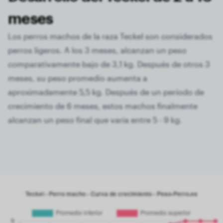
meses
Los perros machos de la raza Teckel son considerados
perros ligeros. A los 3 meses, alcanzan un peso
comparativamente bajo de 3,1 kg. Después de otros 3
meses, su peso promedio aumenta a
aproximadamente 5,5 kg. Después de un período de
crecimiento de 6 meses, estos machos finalmente
alcanzan un peso final que varía entre 5 - 9 kg.