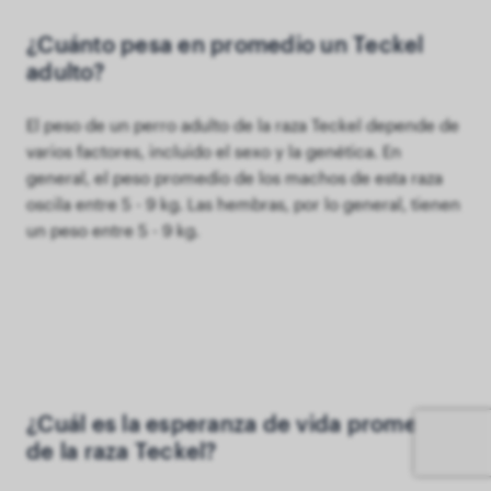
¿Cuánto pesa en promedio un Teckel
adulto?
El peso de un perro adulto de la raza Teckel depende de
varios factores, incluido el sexo y la genética. En
general, el peso promedio de los machos de esta raza
oscila entre 5 - 9 kg. Las hembras, por lo general, tienen
un peso entre 5 - 9 kg.
¿Cuál es la esperanza de vida promedio
de la raza Teckel?