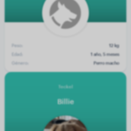
Peso:
12 kg
Edad:
1 año, 5 meses
Género:
Perro macho
Teckel
Billie