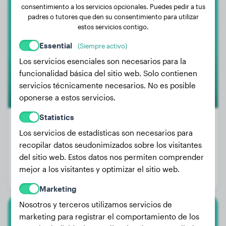
Teckel
consentimiento a los servicios opcionales. Puedes pedir a tus
padres o tutores que den su consentimiento para utilizar
Charlie
estos servicios contigo.
Essential
(Siempre activo)
Los servicios esenciales son necesarios para la
funcionalidad básica del sitio web. Solo contienen
servicios técnicamente necesarios. No es posible
oponerse a estos servicios.
Statistics
Los servicios de estadísticas son necesarios para
recopilar datos seudonimizados sobre los visitantes
Peso:
9 kg
del sitio web. Estos datos nos permiten comprender
Edad:
1 año, 1 mes
mejor a los visitantes y optimizar el sitio web.
Género:
Perro macho
Marketing
Nosotros y terceros utilizamos servicios de
marketing para registrar el comportamiento de los
Teckel