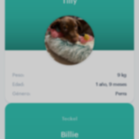
Tilly
Peso:
9 kg
Edad:
1 año, 9 meses
Género:
Perra
Teckel
Billie