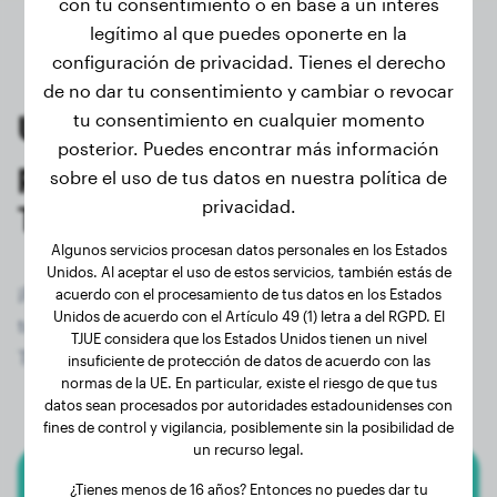
con tu consentimiento o en base a un interés
legítimo al que puedes oponerte en la
configuración de privacidad. Tienes el derecho
de no dar tu consentimiento y cambiar o revocar
Últimos pesajes de
tu consentimiento en cualquier momento
posterior. Puedes encontrar más información
propietarios registrados de
sobre el uso de tus datos en nuestra política de
privacidad.
Teckel
Algunos servicios procesan datos personales en los Estados
Unidos. Al aceptar el uso de estos servicios, también estás de
¡Regístrate ahora de forma gratuita y accede a
acuerdo con el procesamiento de tus datos en los Estados
Unidos de acuerdo con el Artículo 49 (1) letra a del RGPD. El
todos los perros registrados (1183) de la raza
TJUE considera que los Estados Unidos tienen un nivel
Teckel!
insuficiente de protección de datos de acuerdo con las
normas de la UE. En particular, existe el riesgo de que tus
datos sean procesados por autoridades estadounidenses con
fines de control y vigilancia, posiblemente sin la posibilidad de
un recurso legal.
¿Tienes menos de 16 años? Entonces no puedes dar tu