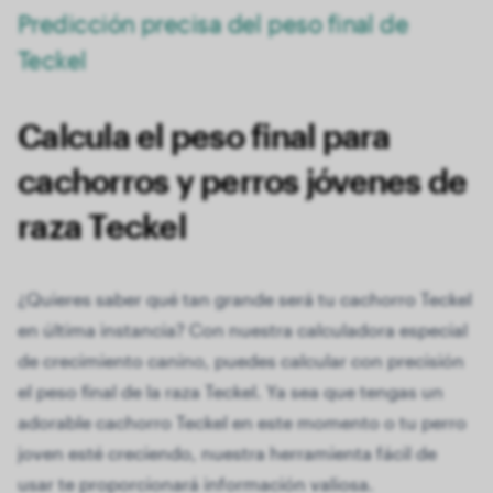
Predicción precisa del peso final de
Teckel
Calcula el peso final para
cachorros y perros jóvenes de
raza Teckel
¿Quieres saber qué tan grande será tu cachorro Teckel
en última instancia? Con nuestra calculadora especial
de crecimiento canino, puedes calcular con precisión
el peso final de la raza Teckel. Ya sea que tengas un
adorable cachorro Teckel en este momento o tu perro
joven esté creciendo, nuestra herramienta fácil de
usar te proporcionará información valiosa.