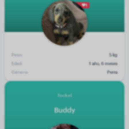
1
Peso:
5 kg
Edad:
1 año, 6 meses
Género:
Perra
Teckel
Buddy