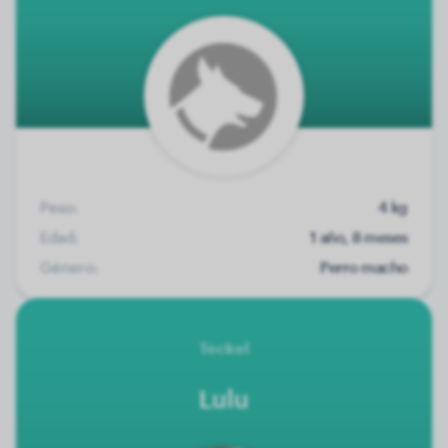
Peso:
4 kg
Edad:
1 año, 8 meses
Género:
Perro macho
Teckel
Lulu