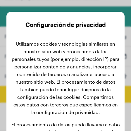
Calculadora de peso para perros
Configuración de privacidad
Peso actual
kg
Utilizamos cookies y tecnologías similares en
nuestro sitio web y procesamos datos
Fecha de nacimiento
personales tuyos (por ejemplo, dirección IP) para
personalizar contenido y anuncios, incorporar
contenido de terceros o analizar el acceso a
Raza
Teckel
(Opcional)
nuestro sitio web. El procesamiento de datos
también puede tener lugar después de la
Calcular peso final
configuración de las cookies. Compartimos
estos datos con terceros que especificamos en
la configuración de privacidad.
El procesamiento de datos puede llevarse a cabo