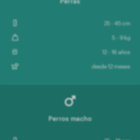
Perras
25 - 45 cm
5 - 9 kg
12 - 16 años
desde 12 meses
Perros macho