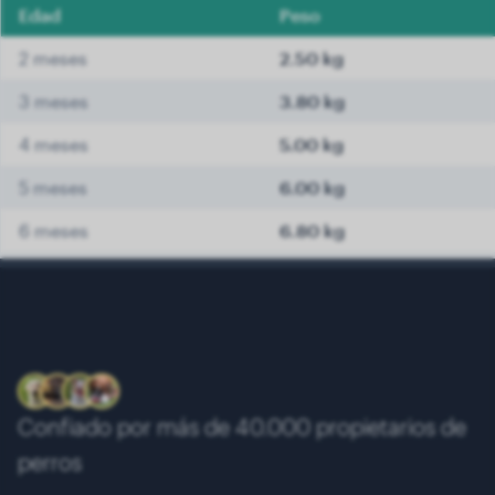
Edad
Peso
2 meses
2.50 kg
3 meses
3.80 kg
4 meses
5.00 kg
5 meses
6.00 kg
6 meses
6.80 kg
7 meses
7.40 kg
8 meses
7.90 kg
9 meses
8.30 kg
10 meses
8.50 kg
Confiado por más de 40.000 propietarios de
11 meses
8.70 kg
perros
12 meses
8.85 kg