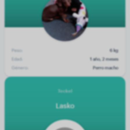
Peso:
6 kg
Edad:
1 año, 2 meses
Género:
Perro macho
Teckel
Lasko