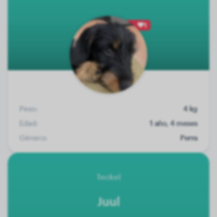
1
Peso:
4 kg
Edad:
1 año, 4 meses
Género:
Perra
Teckel
Juul