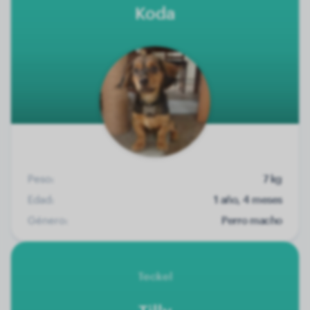
Koda
Peso:
7 kg
Edad:
1 año, 4 meses
Género:
Perro macho
Teckel