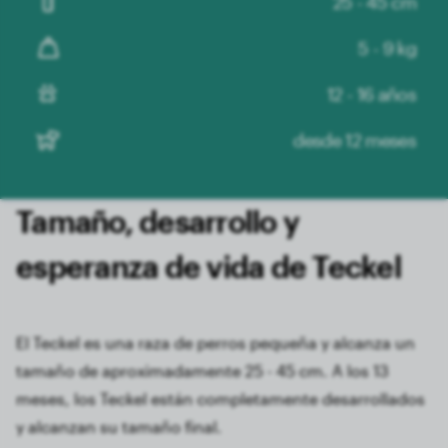
25 - 45 cm
5 - 9 kg
12 - 16 años
desde 12 meses
Tamaño, desarrollo y
esperanza de vida de Teckel
El Teckel es una raza de perros pequeña y alcanza un
tamaño de aproximadamente 25 - 45 cm. A los 13
meses, los Teckel están completamente desarrollados
y alcanzan su tamaño final.