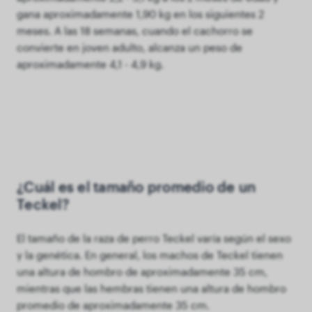
gana aproximadamente 1,90 kg en los siguientes 2
meses. A las 18 semanas, cuando el cachorro se
convierte en joven adulto, alcanza un peso de
aproximadamente 4,1 - 4,9 kg.
¿Cuál es el tamaño promedio de un
Teckel?
El tamaño de la raza de perro Teckel varía según el sexo
y la genética. En general, los machos de Teckel tienen
una altura de hombro de aproximadamente 35 cm,
mientras que las hembras tienen una altura de hombro
promedio de aproximadamente 35 cm.