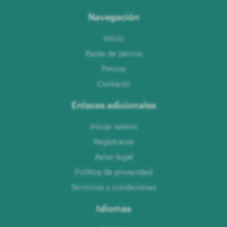
Navegación
Inicio
Razas de perros
Perros
Contacto
Enlaces adicionales
Iniciar sesión
Registrarse
Aviso legal
Política de privacidad
Términos y condiciones
Idiomas