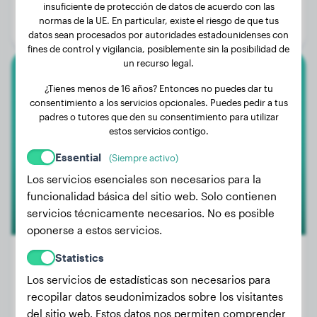
Edad:
4 años, 6 meses
insuficiente de protección de datos de acuerdo con las
normas de la UE. En particular, existe el riesgo de que tus
Género:
Perra
datos sean procesados por autoridades estadounidenses con
fines de control y vigilancia, posiblemente sin la posibilidad de
un recurso legal.
Border Collie
¿Tienes menos de 16 años? Entonces no puedes dar tu
consentimiento a los servicios opcionales. Puedes pedir a tus
Nova
padres o tutores que den su consentimiento para utilizar
estos servicios contigo.
Essential
(Siempre activo)
Los servicios esenciales son necesarios para la
funcionalidad básica del sitio web. Solo contienen
servicios técnicamente necesarios. No es posible
oponerse a estos servicios.
Statistics
Los servicios de estadísticas son necesarios para
Peso:
7 kg
recopilar datos seudonimizados sobre los visitantes
Edad:
1 año, 6 meses
del sitio web. Estos datos nos permiten comprender