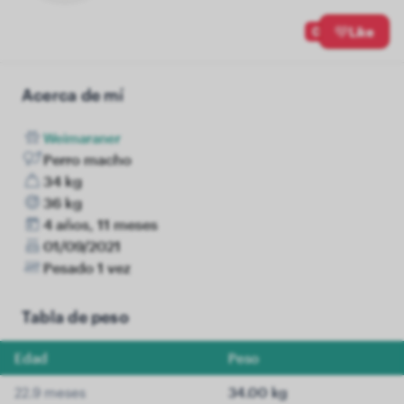
0
Like
Acerca de mí
Weimaraner
Perro macho
34 kg
36 kg
4 años, 11 meses
01/09/2021
Pesado 1 vez
Tabla de peso
Edad
Peso
22.9 meses
34.00 kg