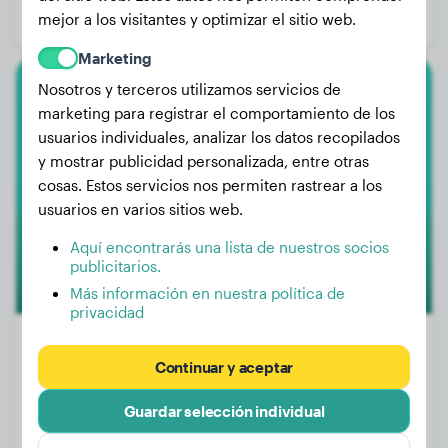
mejor a los visitantes y optimizar el sitio web.
Género:
Perra
Marketing
Nosotros y terceros utilizamos servicios de
Pomerania
marketing para registrar el comportamiento de los
usuarios individuales, analizar los datos recopilados
Cooky
y mostrar publicidad personalizada, entre otras
cosas. Estos servicios nos permiten rastrear a los
usuarios en varios sitios web.
1
Aquí encontrarás una lista de nuestros socios
publicitarios.
Más información en nuestra política de
privacidad
Continuar y aceptar
Peso:
2 kg
Guardar selección individual
Edad:
3 años