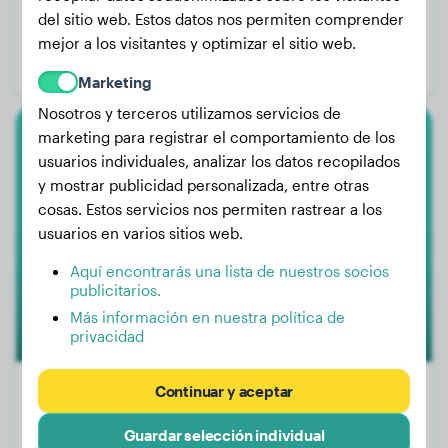
Peso:
33 kg
del sitio web. Estos datos nos permiten comprender
Edad:
6 años, 6 meses
mejor a los visitantes y optimizar el sitio web.
Género:
Perra
Marketing
Nosotros y terceros utilizamos servicios de
marketing para registrar el comportamiento de los
Border Collie
usuarios individuales, analizar los datos recopilados
y mostrar publicidad personalizada, entre otras
Buddie
cosas. Estos servicios nos permiten rastrear a los
usuarios en varios sitios web.
Aquí encontrarás una lista de nuestros socios
publicitarios.
Más información en nuestra política de
privacidad
Continuar y aceptar
Guardar selección individual
Peso:
19 kg