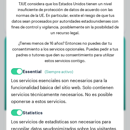
TJUE considera que los Estados Unidos tienen un nivel
Peso:
19 kg
insuficiente de protección de datos de acuerdo con las
normas de la UE. En particular, existe el riesgo de que tus
Edad:
1 año, 10 meses
datos sean procesados por autoridades estadounidenses con
Género:
Perra
fines de control y vigilancia, posiblemente sin la posibilidad de
un recurso legal.
¿Tienes menos de 16 años? Entonces no puedes dar tu
Rhodesian Ridgeback
consentimiento a los servicios opcionales. Puedes pedir a tus
padres o tutores que den su consentimiento para utilizar
estos servicios contigo.
Malaika
Essential
(Siempre activo)
Los servicios esenciales son necesarios para la
funcionalidad básica del sitio web. Solo contienen
servicios técnicamente necesarios. No es posible
oponerse a estos servicios.
Statistics
Los servicios de estadísticas son necesarios para
recopilar datos seudonimizados sobre los visitantes