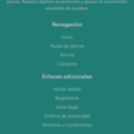
perros. Nuestro objetivo es promover y apoyar el crecimiento
saludable de tu perro.
Navegación
Inicio
Razas de perros
Perros
Contacto
Enlaces adicionales
Iniciar sesión
Registrarse
Aviso legal
Política de privacidad
Términos y condiciones