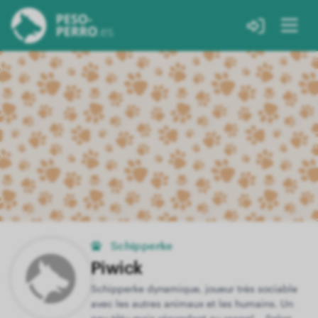
Schipperke
Piwick
Schipperke dynamique, joueur très sociable
avec les autres animaux et les humains. Un