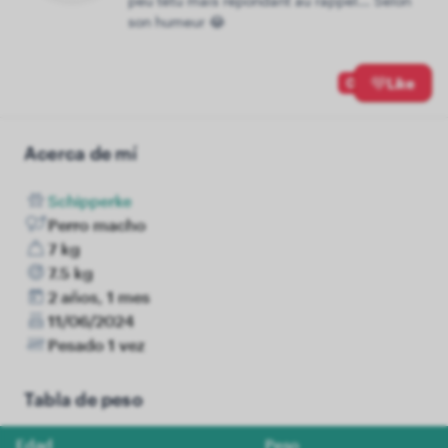
peu têtu mais répondant au rappel... Selon
son humeur 😂
0
Like
Acerca de mí
Schipperke
Perro macho
7 kg
7.5 kg
2 años, 1 mes
11/06/2024
Pesado 1 vez
Tabla de peso
Edad
Peso