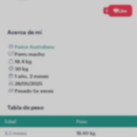
0
Like
Acerca de mí
Pastor Australiano
Perro macho
18.4 kg
30 kg
1 año, 2 meses
28/05/2025
Pesado 5x veces
Tabla de peso
Edad
Peso
6.2 meses
18.40 kg