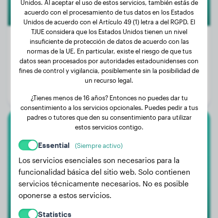
Unidos. Al aceptar el uso de estos servicios, también estás de
acuerdo con el procesamiento de tus datos en los Estados
Unidos de acuerdo con el Artículo 49 (1) letra a del RGPD. El
TJUE considera que los Estados Unidos tienen un nivel
insuficiente de protección de datos de acuerdo con las
normas de la UE. En particular, existe el riesgo de que tus
datos sean procesados por autoridades estadounidenses con
Peso:
4 kg
fines de control y vigilancia, posiblemente sin la posibilidad de
Edad:
2 años, 11 meses
un recurso legal.
Género:
Perra
¿Tienes menos de 16 años? Entonces no puedes dar tu
consentimiento a los servicios opcionales. Puedes pedir a tus
padres o tutores que den su consentimiento para utilizar
estos servicios contigo.
Cocker Spaniel
Essential
(Siempre activo)
Beer
Los servicios esenciales son necesarios para la
funcionalidad básica del sitio web. Solo contienen
servicios técnicamente necesarios. No es posible
oponerse a estos servicios.
Statistics