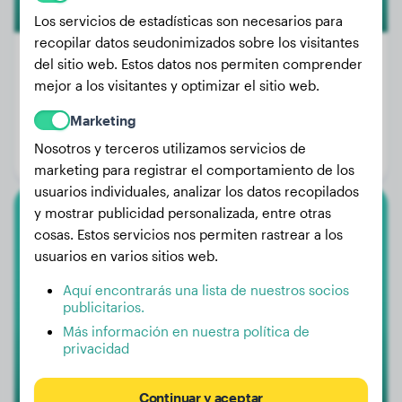
Los servicios de estadísticas son necesarios para
recopilar datos seudonimizados sobre los visitantes
del sitio web. Estos datos nos permiten comprender
mejor a los visitantes y optimizar el sitio web.
Peso:
14 kg
Marketing
Edad:
4 años, 1 mes
Nosotros y terceros utilizamos servicios de
Género:
Perro macho
marketing para registrar el comportamiento de los
usuarios individuales, analizar los datos recopilados
y mostrar publicidad personalizada, entre otras
Pastor Alemán
cosas. Estos servicios nos permiten rastrear a los
usuarios en varios sitios web.
Gere
Aquí encontrarás una lista de nuestros socios
publicitarios.
Más información en nuestra política de
privacidad
Continuar y aceptar