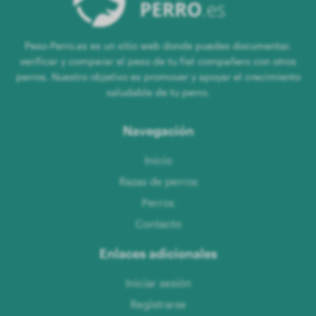
Peso-Perro.es es un sitio web donde puedes documentar,
verificar y comparar el peso de tu fiel compañero con otros
perros. Nuestro objetivo es promover y apoyar el crecimiento
saludable de tu perro.
Navegación
Inicio
Razas de perros
Perros
Contacto
Enlaces adicionales
Iniciar sesión
Registrarse