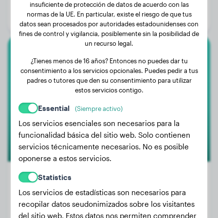
Edad:
3 años, 3 meses
insuficiente de protección de datos de acuerdo con las
normas de la UE. En particular, existe el riesgo de que tus
Género:
Perra
datos sean procesados por autoridades estadounidenses con
fines de control y vigilancia, posiblemente sin la posibilidad de
un recurso legal.
Cane Corso
¿Tienes menos de 16 años? Entonces no puedes dar tu
consentimiento a los servicios opcionales. Puedes pedir a tus
DAY
padres o tutores que den su consentimiento para utilizar
estos servicios contigo.
Essential
(Siempre activo)
Los servicios esenciales son necesarios para la
funcionalidad básica del sitio web. Solo contienen
servicios técnicamente necesarios. No es posible
oponerse a estos servicios.
Statistics
Los servicios de estadísticas son necesarios para
Peso:
7 kg
recopilar datos seudonimizados sobre los visitantes
Edad:
1 año, 9 meses
del sitio web. Estos datos nos permiten comprender