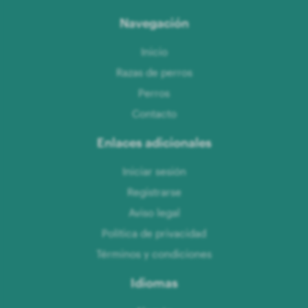
Navegación
Inicio
Razas de perros
Perros
Contacto
Enlaces adicionales
Iniciar sesión
Registrarse
Aviso legal
Política de privacidad
Términos y condiciones
Idiomas