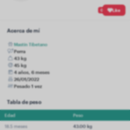
0
Like
Acerca de mí
Mastín Tibetano
Perra
43 kg
45 kg
4 años, 6 meses
26/01/2022
Pesado 1 vez
Tabla de peso
Edad
Peso
18.5 meses
43.00 kg