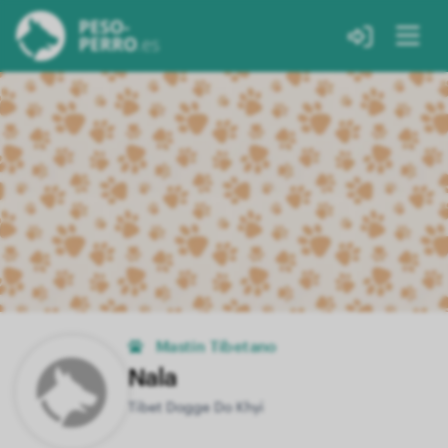
Mastín Tibetano
Nala
Tibet Dogge Do Khyi