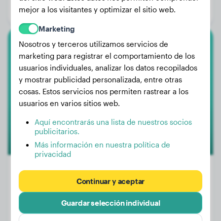
mejor a los visitantes y optimizar el sitio web.
Género:
Perro macho
Marketing
Nosotros y terceros utilizamos servicios de
Toy-Pudel
marketing para registrar el comportamiento de los
usuarios individuales, analizar los datos recopilados
Mosey
y mostrar publicidad personalizada, entre otras
cosas. Estos servicios nos permiten rastrear a los
usuarios en varios sitios web.
Aquí encontrarás una lista de nuestros socios
publicitarios.
Más información en nuestra política de
privacidad
Continuar y aceptar
Peso:
No hay datos
Guardar selección individual
Edad:
4 años, 3 meses