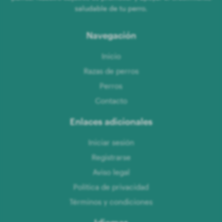
saludable de tu perro.
Navegación
Inicio
Razas de perros
Perros
Contacto
Enlaces adicionales
Iniciar sesión
Registrarse
Aviso legal
Política de privacidad
Términos y condiciones