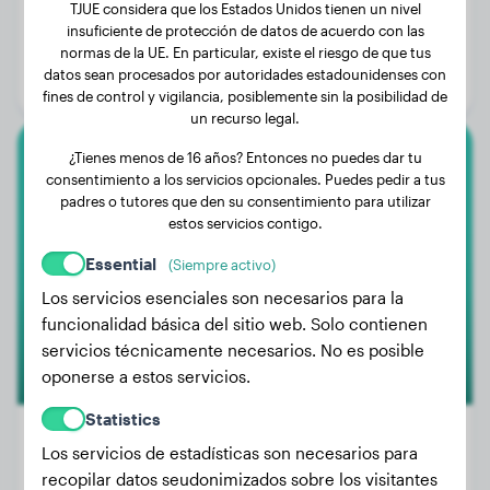
TJUE considera que los Estados Unidos tienen un nivel
Peso:
30 kg
insuficiente de protección de datos de acuerdo con las
Edad:
1 año, 10 meses
normas de la UE. En particular, existe el riesgo de que tus
datos sean procesados por autoridades estadounidenses con
Género:
Perro macho
fines de control y vigilancia, posiblemente sin la posibilidad de
un recurso legal.
¿Tienes menos de 16 años? Entonces no puedes dar tu
American Bully
consentimiento a los servicios opcionales. Puedes pedir a tus
padres o tutores que den su consentimiento para utilizar
Atenea
estos servicios contigo.
Essential
(Siempre activo)
Los servicios esenciales son necesarios para la
funcionalidad básica del sitio web. Solo contienen
servicios técnicamente necesarios. No es posible
oponerse a estos servicios.
Statistics
Los servicios de estadísticas son necesarios para
recopilar datos seudonimizados sobre los visitantes