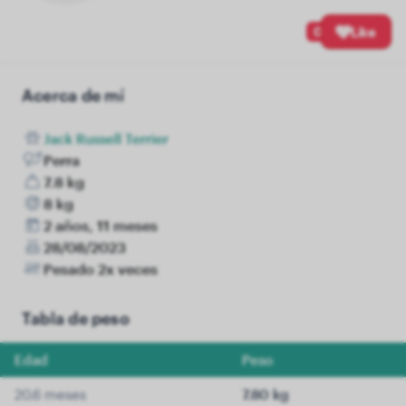
0
Like
Acerca de mí
Jack Russell Terrier
Perra
7.8 kg
8 kg
2 años, 11 meses
28/08/2023
Pesado 2x veces
Tabla de peso
Edad
Peso
20.6 meses
7.80 kg