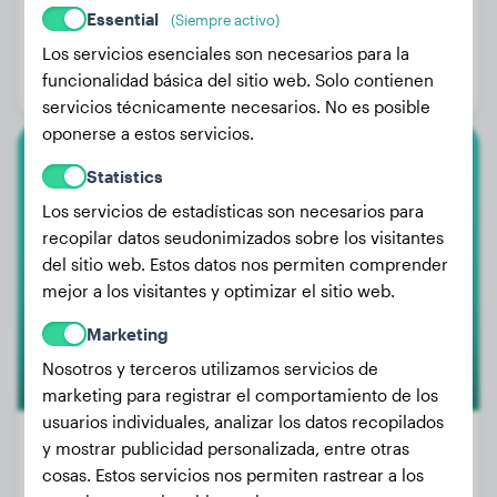
Essential
Peso:
3 kg
(Siempre activo)
Edad:
3 años, 3 meses
Los servicios esenciales son necesarios para la
funcionalidad básica del sitio web. Solo contienen
Género:
Perro macho
servicios técnicamente necesarios. No es posible
oponerse a estos servicios.
Bullmastiff
Statistics
Los servicios de estadísticas son necesarios para
Pascha
recopilar datos seudonimizados sobre los visitantes
del sitio web. Estos datos nos permiten comprender
mejor a los visitantes y optimizar el sitio web.
Marketing
Nosotros y terceros utilizamos servicios de
marketing para registrar el comportamiento de los
usuarios individuales, analizar los datos recopilados
y mostrar publicidad personalizada, entre otras
cosas. Estos servicios nos permiten rastrear a los