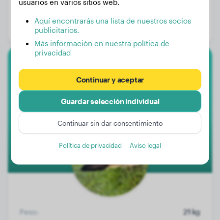
Peso:
25 kg
usuarios en varios sitios web.
Edad:
1 año, 11 meses
Aquí encontrarás una lista de nuestros socios
Género:
Perro macho
publicitarios.
Más información en nuestra política de
privacidad
Malinois
Continuar y aceptar
Febee
Guardar selección individual
Continuar sin dar consentimiento
Política de privacidad
Aviso legal
Peso:
21 kg