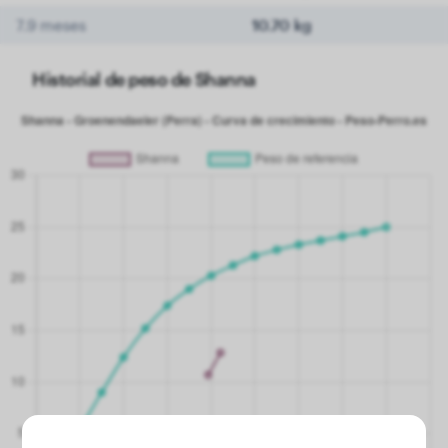
7.9 meses
10.70 kg
Historial de peso de Shanna