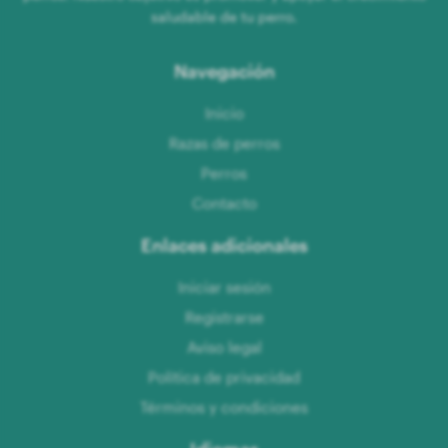
saludable de tu perro.
Navegación
Inicio
Razas de perros
Perros
Contacto
Enlaces adicionales
Iniciar sesión
Registrarse
Aviso legal
Política de privacidad
Términos y condiciones