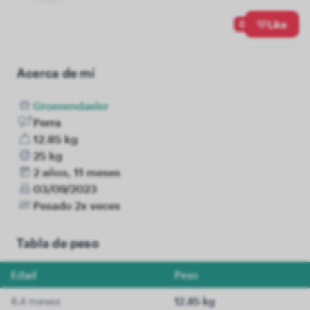
0
Like
Acerca de mí
Groenendaeler
Perra
12.85 kg
25 kg
2 años, 11 meses
03/09/2023
Pesado 2x veces
Tabla de peso
Edad
Peso
8.4 meses
12.85 kg