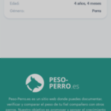
Edad:
4 años, 4 meses
Género:
Perra
Peso-Perro.es es un sitio web donde puedes documentar,
verificar y comparar el peso de tu fiel compañero con otros
perros. Nuestro objetivo es promover y apoyar el crecimiento