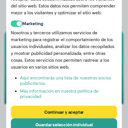
Peso:
12 kg
del sitio web. Estos datos nos permiten comprender
Edad:
3 años, 10 meses
mejor a los visitantes y optimizar el sitio web.
Género:
Perro macho
Marketing
Nosotros y terceros utilizamos servicios de
marketing para registrar el comportamiento de los
Rottweiler
usuarios individuales, analizar los datos recopilados
y mostrar publicidad personalizada, entre otras
Una
cosas. Estos servicios nos permiten rastrear a los
usuarios en varios sitios web.
Aquí encontrarás una lista de nuestros socios
publicitarios.
Más información en nuestra política de
privacidad
Continuar y aceptar
Guardar selección individual
Peso:
36 kg