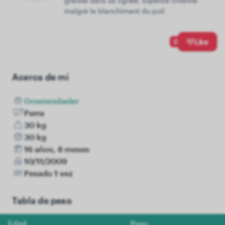
grande dans sa lignée, superbe chienne
malgré le blanchiment du poil
0
Like
Acerca de mí
Groenendaeler
Perra
30 kg
30 kg
16 años, 8 meses
10/11/2009
Pesado 1 vez
Tabla de peso
Edad
Peso