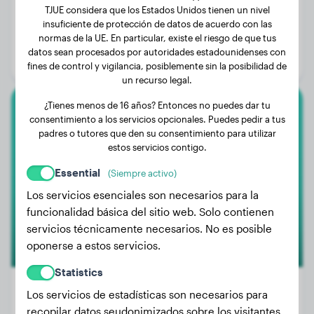
TJUE considera que los Estados Unidos tienen un nivel
Peso:
16 kg
insuficiente de protección de datos de acuerdo con las
normas de la UE. En particular, existe el riesgo de que tus
Edad:
1 año, 1 mes
datos sean procesados por autoridades estadounidenses con
Género:
Perra
fines de control y vigilancia, posiblemente sin la posibilidad de
un recurso legal.
¿Tienes menos de 16 años? Entonces no puedes dar tu
Pastor Alemán
consentimiento a los servicios opcionales. Puedes pedir a tus
padres o tutores que den su consentimiento para utilizar
estos servicios contigo.
Jax
Essential
(Siempre activo)
Los servicios esenciales son necesarios para la
funcionalidad básica del sitio web. Solo contienen
servicios técnicamente necesarios. No es posible
oponerse a estos servicios.
Statistics
Los servicios de estadísticas son necesarios para
recopilar datos seudonimizados sobre los visitantes