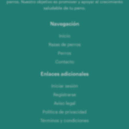
perros. Nuestro objetivo es promover y apoyar el crecimiento
saludable de tu perro.
Navegación
Inicio
Razas de perros
Perros
Contacto
Enlaces adicionales
Iniciar sesión
Registrarse
Aviso legal
Política de privacidad
Términos y condiciones