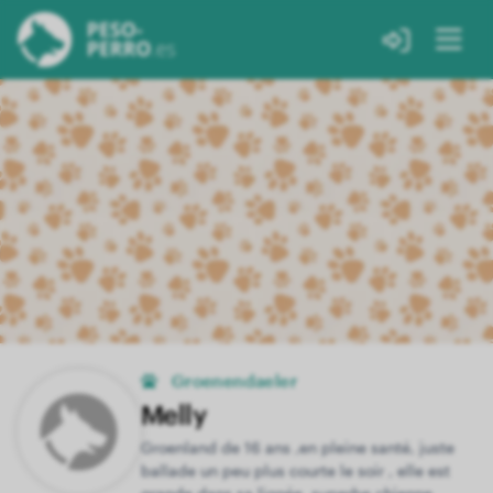
Groenendaeler
Melly
Groenland de 16 ans ,en pleine santé, juste
ballade un peu plus courte le soir , elle est