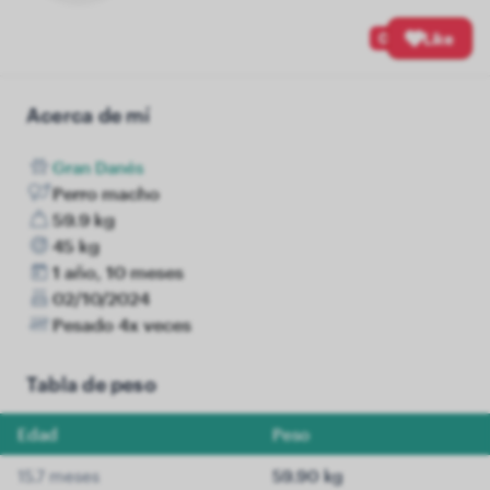
0
Like
Acerca de mí
Gran Danés
Perro macho
59.9 kg
45 kg
1 año, 10 meses
02/10/2024
Pesado 4x veces
Tabla de peso
Edad
Peso
15.7 meses
59.90 kg