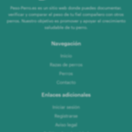
Peso-Perro.es es un sitio web donde puedes documentar,
verificar y comparar el peso de tu fiel compañero con otros
perros. Nuestro objetivo es promover y apoyar el crecimiento
saludable de tu perro.
Navegación
Inicio
Razas de perros
Perros
Contacto
Enlaces adicionales
Iniciar sesión
Registrarse
Aviso legal