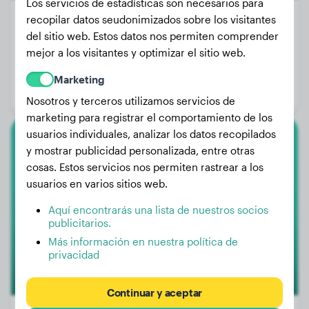
Los servicios de estadísticas son necesarios para
recopilar datos seudonimizados sobre los visitantes
del sitio web. Estos datos nos permiten comprender
mejor a los visitantes y optimizar el sitio web.
Peso:
25 kg
Edad:
3 años, 6 meses
Marketing
Género:
Perra
Nosotros y terceros utilizamos servicios de
marketing para registrar el comportamiento de los
usuarios individuales, analizar los datos recopilados
American Bully
y mostrar publicidad personalizada, entre otras
cosas. Estos servicios nos permiten rastrear a los
Arya
usuarios en varios sitios web.
Aquí encontrarás una lista de nuestros socios
publicitarios.
Más información en nuestra política de
privacidad
Continuar y aceptar