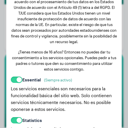
acuerdo con el procesamiento de tus datos en los Estados
Unidos de acuerdo con el Artículo 49 (1) letra a del RGPD. El
TJUE considera que los Estados Unidos tienen un nivel
insuficiente de protección de datos de acuerdo con las
normas de la UE. En particular, existe el riesgo de que tus
Peso:
28 kg
datos sean procesados por autoridades estadounidenses con
Edad:
2 años, 4 meses
fines de control y vigilancia, posiblemente sin la posibilidad de
un recurso legal.
Género:
Perra
¿Tienes menos de 16 años? Entonces no puedes dar tu
consentimiento a los servicios opcionales. Puedes pedir a tus
padres o tutores que den su consentimiento para utilizar
Golden Retriever
estos servicios contigo.
Essential
Fiona
(Siempre activo)
Los servicios esenciales son necesarios para la
funcionalidad básica del sitio web. Solo contienen
servicios técnicamente necesarios. No es posible
oponerse a estos servicios.
Statistics