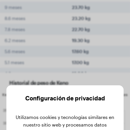
9 meses
23.70 kg
8.6 meses
23.20 kg
7.8 meses
22.70 kg
6.2 meses
19.30 kg
5.6 meses
17.60 kg
5.1 meses
17.00 kg
4.9 meses
16.00 kg
Historial de peso de Keno
Configuración de privacidad
Utilizamos cookies y tecnologías similares en
nuestro sitio web y procesamos datos