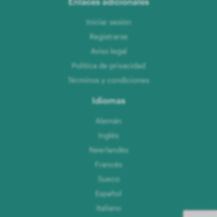
Enlaces adicionales
Iniciar sesión
Registrarse
Aviso legal
Política de privacidad
Términos y condiciones
Idiomas
Alemán
Inglés
Neerlandés
Francés
Sueco
Español
Italiano