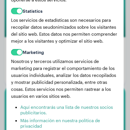
Statistics
Los servicios de estadísticas son necesarios para
recopilar datos seudonimizados sobre los visitantes
del sitio web. Estos datos nos permiten comprender
mejor a los visitantes y optimizar el sitio web.
Marketing
Peso:
30 kg
Nosotros y terceros utilizamos servicios de
marketing para registrar el comportamiento de los
Edad:
2 años, 5 meses
usuarios individuales, analizar los datos recopilados
Género:
Perra
y mostrar publicidad personalizada, entre otras
cosas. Estos servicios nos permiten rastrear a los
usuarios en varios sitios web.
Chihuahua
Aquí encontrarás una lista de nuestros socios
publicitarios.
Kira
Más información en nuestra política de
privacidad