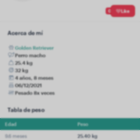
0
Like
Acerca de mí
Golden Retriever
Perro macho
25.4 kg
32 kg
4 años, 8 meses
06/12/2021
Pesado 8x veces
Tabla de peso
Edad
Peso
9.6 meses
25.40 kg