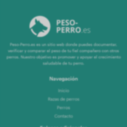
Peso-Perro.es es un sitio web donde puedes documentar,
verificar y comparar el peso de tu fiel compañero con otros
perros. Nuestro objetivo es promover y apoyar el crecimiento
saludable de tu perro.
Navegación
Inicio
Razas de perros
Perros
Contacto