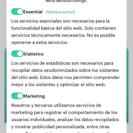
estos servicios contigo.
Essential
(Siempre activo)
Peso:
24 kg
Los servicios esenciales son necesarios para la
Edad:
3 años, 1 mes
funcionalidad básica del sitio web. Solo contienen
servicios técnicamente necesarios. No es posible
Género:
Perro macho
oponerse a estos servicios.
Statistics
Golden Retriever
Los servicios de estadísticas son necesarios para
recopilar datos seudonimizados sobre los visitantes
Izzy
del sitio web. Estos datos nos permiten comprender
mejor a los visitantes y optimizar el sitio web.
Marketing
Nosotros y terceros utilizamos servicios de
marketing para registrar el comportamiento de los
usuarios individuales, analizar los datos recopilados
y mostrar publicidad personalizada, entre otras