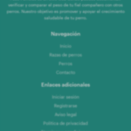
verificar y comparar el peso de tu fiel compañero con otros
perros. Nuestro objetivo es promover y apoyar el crecimiento
saludable de tu perro.
Navegación
Inicio
Razas de perros
Perros
Contacto
Enlaces adicionales
Iniciar sesión
Registrarse
Aviso legal
Política de privacidad