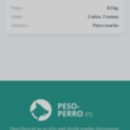
Peso:
63 kg
Edad:
2 años, 7 meses
Género:
Perro macho
Peso-Perro.es es un sitio web donde puedes documentar,