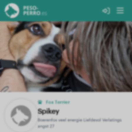
Fox Terrier
Spikey
Boerenfox veel energie Liefdevol Verlatings
angst 27