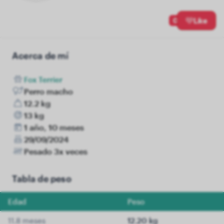
0
Like
Acerca de mí
Fox Terrier
Perro macho
12.2 kg
13 kg
1 año, 10 meses
29/09/2024
Pesado 3x veces
Tabla de peso
Edad
Peso
11.8 meses
12.20 kg