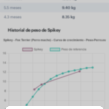
5.5 meses
9.40 kg
4.3 meses
8.35 kg
Historial de peso de Spikey