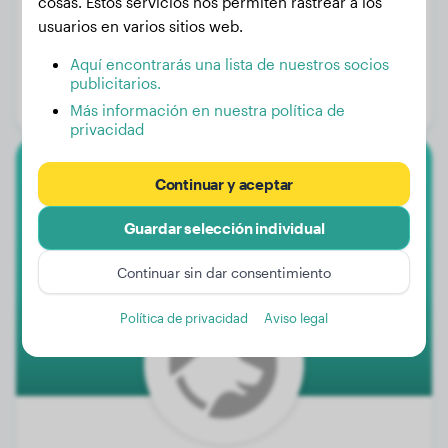
cosas. Estos servicios nos permiten rastrear a los
usuarios en varios sitios web.
Peso:
24 kg
Aquí encontrarás una lista de nuestros socios
Edad:
3 años, 5 meses
publicitarios.
Género:
Perra
Más información en nuestra política de
privacidad
Continuar y aceptar
Dogo De Burdeos
Guardar selección individual
LEONARDO
Continuar sin dar consentimiento
Política de privacidad
Aviso legal