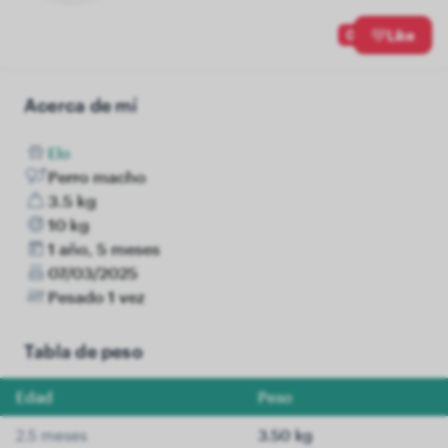
0
Like
Acerca de mí
Elo
Perro macho
3.5 kg
10 kg
1 año, 5 meses
07/03/2025
Pesado 1 vez
Tabla de peso
Edad
Peso
2.5 meses
3.50 kg