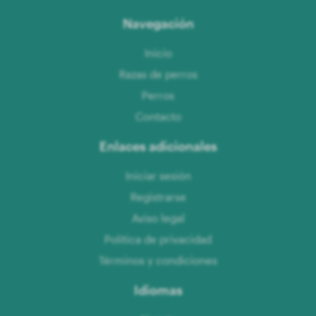
Navegación
Inicio
Razas de perros
Perros
Contacto
Enlaces adicionales
Iniciar sesión
Registrarse
Aviso legal
Política de privacidad
Términos y condiciones
Idiomas