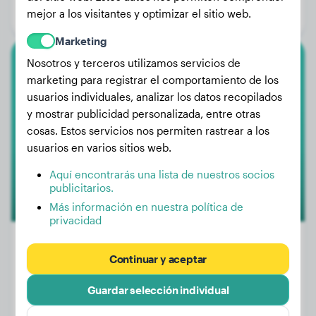
mejor a los visitantes y optimizar el sitio web.
Género:
Perra
Marketing
Nosotros y terceros utilizamos servicios de
Pastor Australiano
marketing para registrar el comportamiento de los
usuarios individuales, analizar los datos recopilados
Nala
y mostrar publicidad personalizada, entre otras
cosas. Estos servicios nos permiten rastrear a los
usuarios en varios sitios web.
Aquí encontrarás una lista de nuestros socios
publicitarios.
Más información en nuestra política de
privacidad
Continuar y aceptar
Peso:
18 kg
Guardar selección individual
Edad:
5 años, 2 meses