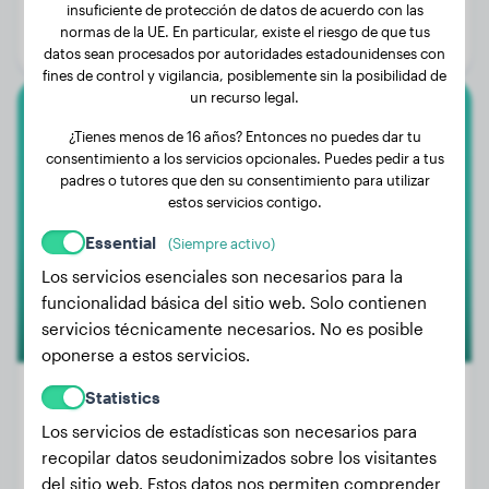
Edad:
1 año, 8 meses
insuficiente de protección de datos de acuerdo con las
normas de la UE. En particular, existe el riesgo de que tus
Género:
Perra
datos sean procesados por autoridades estadounidenses con
fines de control y vigilancia, posiblemente sin la posibilidad de
un recurso legal.
Rottweiler
¿Tienes menos de 16 años? Entonces no puedes dar tu
consentimiento a los servicios opcionales. Puedes pedir a tus
Xena
padres o tutores que den su consentimiento para utilizar
estos servicios contigo.
Essential
(Siempre activo)
Los servicios esenciales son necesarios para la
funcionalidad básica del sitio web. Solo contienen
servicios técnicamente necesarios. No es posible
oponerse a estos servicios.
Statistics
Los servicios de estadísticas son necesarios para
Peso:
33 kg
recopilar datos seudonimizados sobre los visitantes
Edad:
4 años, 7 meses
del sitio web. Estos datos nos permiten comprender