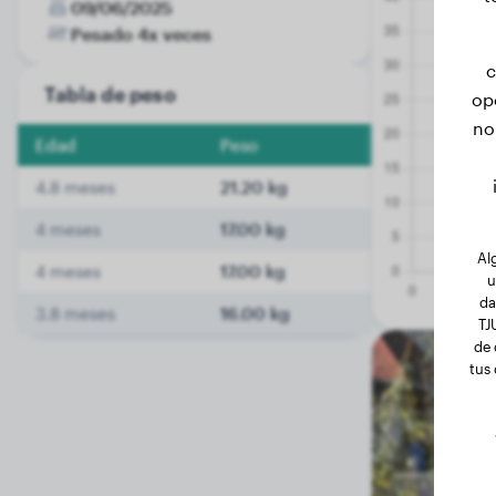
09/06/2025
Pesado 4x veces
c
Tabla de peso
op
no
Edad
Peso
4.8 meses
21.20 kg
4 meses
17.00 kg
Al
4 meses
17.00 kg
u
da
3.8 meses
16.00 kg
TJ
de 
tus