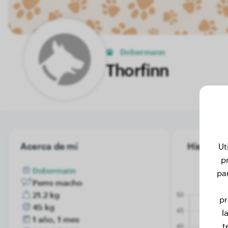
Dobermann
Thorfinn
Acerca de mí
Historial
Ut
p
Dobermann
pa
Perro macho
21.2 kg
pr
45 kg
l
1 año, 1 mes
t