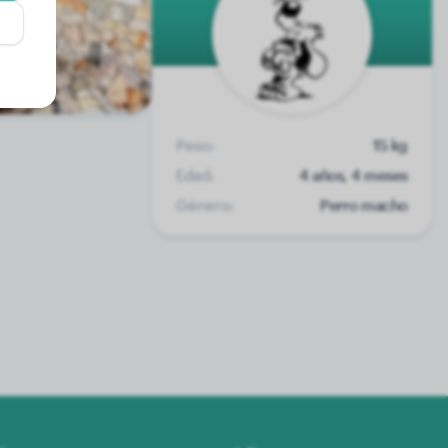
Peso:
15 kg
Edad:
4 años, 4 meses
Género:
Perro macho