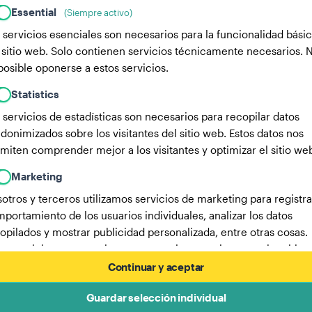
Essential
(Siempre activo)
 servicios esenciales son necesarios para la funcionalidad bási
 sitio web. Solo contienen servicios técnicamente necesarios. 
posible oponerse a estos servicios.
Statistics
 servicios de estadísticas son necesarios para recopilar datos
donimizados sobre los visitantes del sitio web. Estos datos nos
miten comprender mejor a los visitantes y optimizar el sitio we
Marketing
otros y terceros utilizamos servicios de marketing para registra
portamiento de los usuarios individuales, analizar los datos
opilados y mostrar publicidad personalizada, entre otras cosas.
os servicios nos permiten rastrear a los usuarios en varios sitios
b.
Continuar y aceptar
Aquí encontrarás una lista de nuestros socios publicitarios.
Guardar selección individual
Más información en nuestra política de privacidad