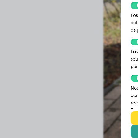
Los
del
es 
Los
seu
per
Nos
com
rec
Est
we