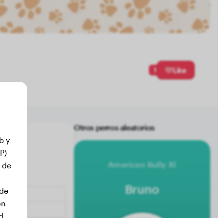
1
Like
Otros perros aleatorios
b y
P)
American Bully Xl
 de
Bruno
 de
on
d.