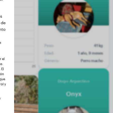
es
 de
nto
e
Peso:
41 kg
Edad:
1 año, 9 meses
 el
Género:
Perro macho
us
 El
ión
 que
Dogo Argentino
ol y
Onyx
s