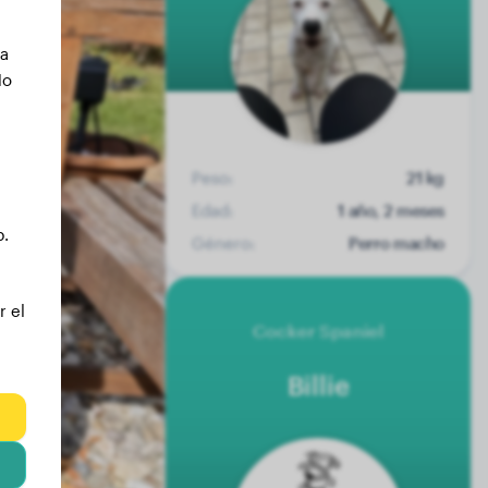
ca
No
Peso:
21 kg
Edad:
1 año, 2 meses
b.
Género:
Perro macho
r el
Cocker Spaniel
Billie