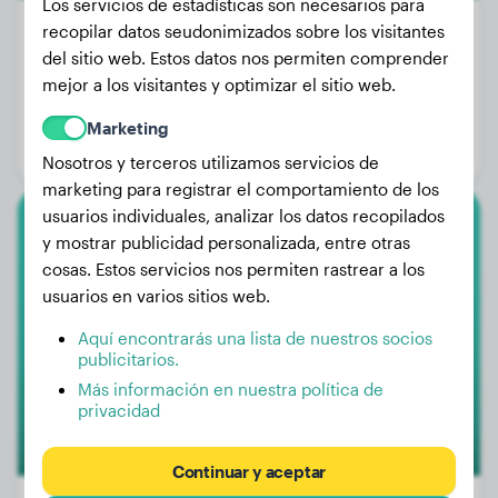
Los servicios de estadísticas son necesarios para
recopilar datos seudonimizados sobre los visitantes
del sitio web. Estos datos nos permiten comprender
mejor a los visitantes y optimizar el sitio web.
Peso:
27 kg
Edad:
4 años, 9 meses
Marketing
Género:
Perra
Nosotros y terceros utilizamos servicios de
marketing para registrar el comportamiento de los
usuarios individuales, analizar los datos recopilados
Lagotto Romagnolo
y mostrar publicidad personalizada, entre otras
cosas. Estos servicios nos permiten rastrear a los
Lupa
usuarios en varios sitios web.
Aquí encontrarás una lista de nuestros socios
publicitarios.
Más información en nuestra política de
privacidad
Continuar y aceptar