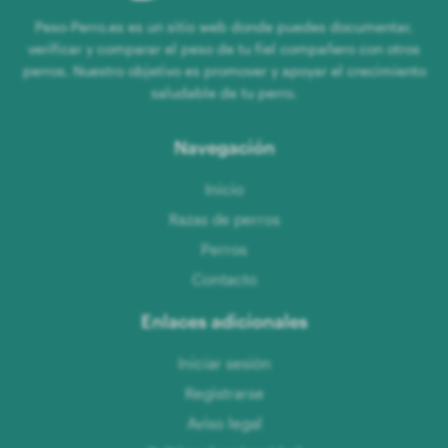
Peso-Perro.es es un sitio web donde puedes documentar,
verificar y comparar el peso de tu fiel compañero con otros
perros. Nuestro objetivo es promover y apoyar el crecimiento
saludable de tu perro.
Navegación
Inicio
Razas de perros
Perros
Contacto
Enlaces adicionales
Iniciar sesión
Registrarse
Aviso legal