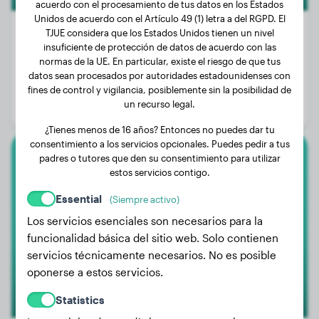
acuerdo con el procesamiento de tus datos en los Estados
Unidos de acuerdo con el Artículo 49 (1) letra a del RGPD. El
TJUE considera que los Estados Unidos tienen un nivel
insuficiente de protección de datos de acuerdo con las
normas de la UE. En particular, existe el riesgo de que tus
Peso:
12 kg
datos sean procesados por autoridades estadounidenses con
Edad:
4 años, 2 meses
fines de control y vigilancia, posiblemente sin la posibilidad de
un recurso legal.
Género:
Perra
¿Tienes menos de 16 años? Entonces no puedes dar tu
consentimiento a los servicios opcionales. Puedes pedir a tus
padres o tutores que den su consentimiento para utilizar
Golden Retriever
estos servicios contigo.
Essential
Nala
(Siempre activo)
Los servicios esenciales son necesarios para la
funcionalidad básica del sitio web. Solo contienen
servicios técnicamente necesarios. No es posible
oponerse a estos servicios.
Statistics