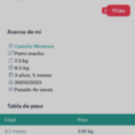
0
Like
Acerca de mí
Caniche Miniatura
Perro macho
7.3 kg
8.5 kg
3 años, 5 meses
20/02/2023
Pesado 4x veces
Tabla de peso
Edad
Peso
8.2 meses
7.30 kg