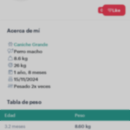
0
Like
Acerca de mí
Caniche Grande
Perro macho
8.6 kg
26 kg
1 año, 8 meses
15/11/2024
Pesado 2x veces
Tabla de peso
Edad
Peso
3.2 meses
8.60 kg