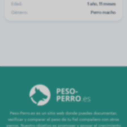
Edad:
1 año, 11 meses
Género:
Perro macho
Peso-Perro.es es un sitio web donde puedes documentar,
verificar y comparar el peso de tu fiel compañero con otros
perros. Nuestro objetivo es promover y apoyar el crecimiento