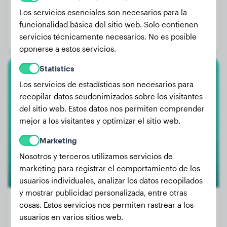
Peso:
32 kg
Los servicios esenciales son necesarios para la
Edad:
2 años, 7 meses
funcionalidad básica del sitio web. Solo contienen
servicios técnicamente necesarios. No es posible
Género:
Perra
oponerse a estos servicios.
Statistics
Cavalier King Charles Spaniel
Los servicios de estadísticas son necesarios para
recopilar datos seudonimizados sobre los visitantes
Odette
del sitio web. Estos datos nos permiten comprender
mejor a los visitantes y optimizar el sitio web.
Marketing
Nosotros y terceros utilizamos servicios de
marketing para registrar el comportamiento de los
usuarios individuales, analizar los datos recopilados
y mostrar publicidad personalizada, entre otras
cosas. Estos servicios nos permiten rastrear a los
usuarios en varios sitios web.