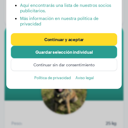
Peso:
4 kg
Aquí encontrarás una lista de nuestros socios
Edad:
3 años, 9 meses
publicitarios.
Género:
Perra
Más información en nuestra política de
privacidad
Continuar y aceptar
Malinois
Guardar selección individual
Oslo
Continuar sin dar consentimiento
1
Política de privacidad
Aviso legal
Peso:
25 kg