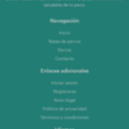
saludable de tu perro.
Navegación
Inicio
Razas de perros
Perros
Contacto
Enlaces adicionales
Iniciar sesión
Registrarse
Aviso legal
Política de privacidad
Términos y condiciones