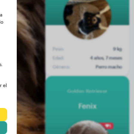
ca
No
Peso:
9 kg
Edad:
4 años, 7 meses
b.
Género:
Perro macho
r el
Golden Retriever
Fenix
1