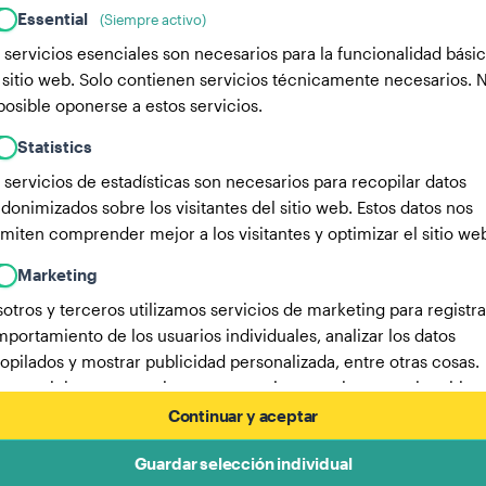
Essential
(Siempre activo)
 servicios esenciales son necesarios para la funcionalidad bási
 sitio web. Solo contienen servicios técnicamente necesarios. 
posible oponerse a estos servicios.
Statistics
 servicios de estadísticas son necesarios para recopilar datos
donimizados sobre los visitantes del sitio web. Estos datos nos
miten comprender mejor a los visitantes y optimizar el sitio we
Marketing
otros y terceros utilizamos servicios de marketing para registra
portamiento de los usuarios individuales, analizar los datos
opilados y mostrar publicidad personalizada, entre otras cosas.
os servicios nos permiten rastrear a los usuarios en varios sitios
b.
Continuar y aceptar
Aquí encontrarás una lista de nuestros socios publicitarios.
Guardar selección individual
Más información en nuestra política de privacidad