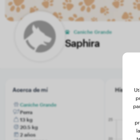
Caniche Grande
Saphira
Acerca de mí
Historial
Ut
p
Caniche Grande
pa
Perra
13 kg
pr
20.5 kg
l
2 años
t