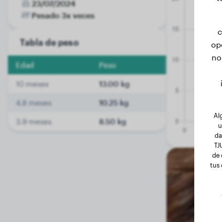
23/07/2024
Pesado 3x veces
c
Tabla de peso
op
no
Edad
Peso
10 meses
13.00 kg
4.8 meses
10.25 kg
Al
3.9 meses
8.50 kg
u
da
TJ
de 
tus