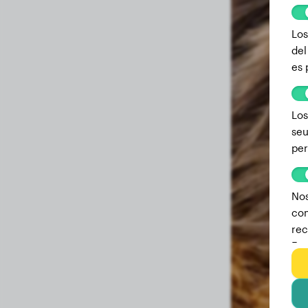
Los
del
es 
Los
seu
per
Nos
com
rec
Est
we