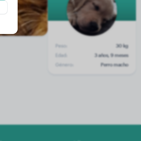
Peso:
30 kg
Edad:
3 años, 9 meses
Género:
Perro macho