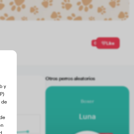
0
Like
Otros perros aleatorios
b y
P)
Boxer
 de
Luna
 de
on
d.