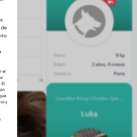
1
es
 de
nto
e
Peso:
9 kg
Edad:
2 años, 4 meses
 el
Género:
Perra
us
 El
ión
 que
Cavalier King Charles Spaniel
ol y
Luka
s