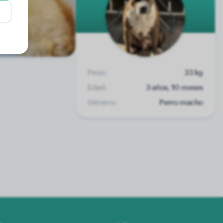
Peso:
33 kg
Edad:
3 años, 10 meses
Género:
Perro macho