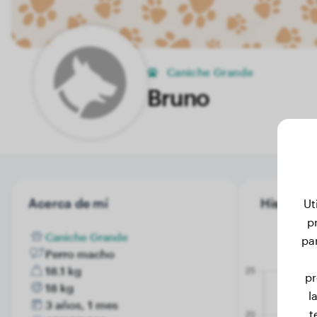
Caniche Grande
Bruno
Acerca de mí
Historial
Ut
p
Caniche Grande
pa
Perro macho
18.1 kg
pr
18 kg
l
3 años, 1 mes
t