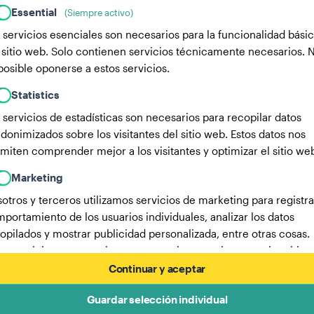
Essential
(Siempre activo)
 servicios esenciales son necesarios para la funcionalidad bási
 sitio web. Solo contienen servicios técnicamente necesarios. 
posible oponerse a estos servicios.
Statistics
 servicios de estadísticas son necesarios para recopilar datos
donimizados sobre los visitantes del sitio web. Estos datos nos
miten comprender mejor a los visitantes y optimizar el sitio we
Marketing
otros y terceros utilizamos servicios de marketing para registra
portamiento de los usuarios individuales, analizar los datos
opilados y mostrar publicidad personalizada, entre otras cosas.
os servicios nos permiten rastrear a los usuarios en varios sitios
b.
Continuar y aceptar
Aquí encontrarás una lista de nuestros socios publicitarios.
Guardar selección individual
Más información en nuestra política de privacidad