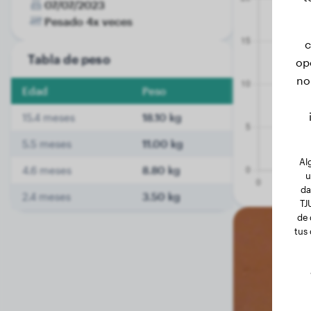
07/07/2023
Pesado 4x veces
c
Tabla de peso
op
no
Edad
Peso
15.4 meses
18.10 kg
5.5 meses
11.00 kg
Al
4.6 meses
8.80 kg
u
da
2.4 meses
3.50 kg
TJ
de 
tus