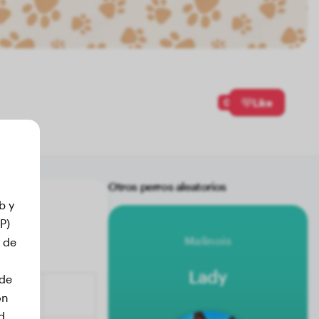
0
Like
Otros perros aleatorios
b y
P)
Malinois
 de
Lady
 de
on
d.