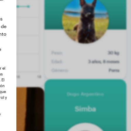
es
 de
nto
e
Peso:
30 kg
Edad:
3 años, 8 meses
 el
Género:
Perra
us
 El
ión
 que
Dogo Argentino
ol y
Simba
s