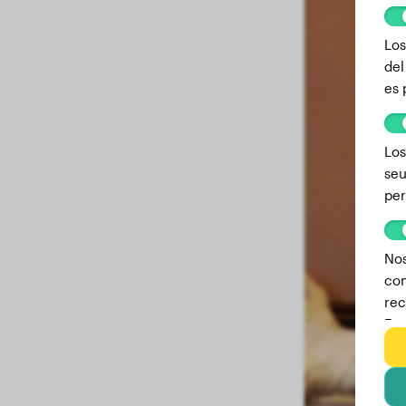
Los
del
es 
Los
seu
per
Nos
com
rec
Est
we