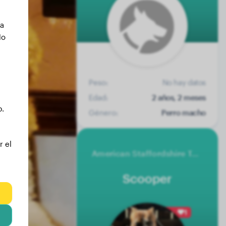
ca
No
Peso:
No hay datos
Edad:
2 años, 2 meses
b.
Género:
Perro macho
r el
American Staffordshire Terrier
Scooper
1