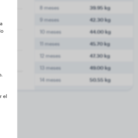
8 meses
39.95 kg
9 meses
42.30 kg
ca
No
10 meses
44.00 kg
11 meses
45.70 kg
12 meses
47.30 kg
13 meses
49.00 kg
b.
14 meses
50.55 kg
15 meses
51.90 kg
r el
16 meses
53.15 kg
17 meses
54.40 kg
18 meses
55.25 kg