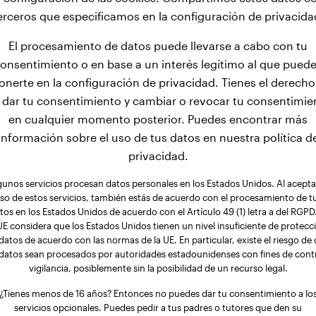
a un peso impresionante de 15,3 kg después de solo 3 mes
erceros que especificamos en la configuración de privacida
 meses de edad, su peso aumenta rápidamente a 33,3 kg. De
El procesamiento de datos puede llevarse a cabo con tu
ff continúan creciendo durante 14 meses y finalmente alcan
onsentimiento o en base a un interés legítimo al que pued
onerte en la configuración de privacidad. Tienes el derecho
 dar tu consentimiento y cambiar o revocar tu consentimie
en cualquier momento posterior. Puedes encontrar más
información sobre el uso de tus datos en nuestra política d
privacidad.
gunos servicios procesan datos personales en los Estados Unidos. Al aceptar
so de estos servicios, también estás de acuerdo con el procesamiento de t
tos en los Estados Unidos de acuerdo con el Artículo 49 (1) letra a del RGPD.
UE considera que los Estados Unidos tienen un nivel insuficiente de protecc
datos de acuerdo con las normas de la UE. En particular, existe el riesgo de
 datos sean procesados por autoridades estadounidenses con fines de contr
vigilancia, posiblemente sin la posibilidad de un recurso legal.
¿Tienes menos de 16 años? Entonces no puedes dar tu consentimiento a lo
servicios opcionales. Puedes pedir a tus padres o tutores que den su