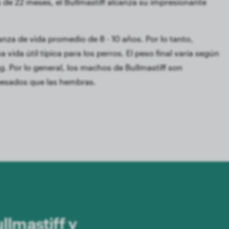
e 22 meses, el Bullmastiff alcanza su impresionante
anza de vida promedio de 8 - 10 años. Por lo tanto,
 vida útil típica para los perros. El peso final varía según
 kg. Por lo general, los machos de Bullmastiff son
esados que las hembras.
llmastiff y