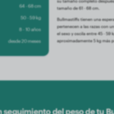
su tamaño completo después d
64 - 68 cm
tamaño de 61 - 68 cm.
50 - 59 kg
Bullmastiffs tienen una esper
pertenecen a las razas con una
8 - 10 años
el sexo y oscila entre 45 - 59
desde 20 meses
aproximadamente 5 kg más p
n seguimiento del peso de tu Bu