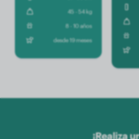
45 - 54 kg
8 - 10 años
desde 19 meses
¡Realiza u