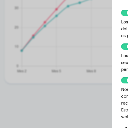
Los
del
es 
Los
seu
per
Nos
com
rec
Est
we