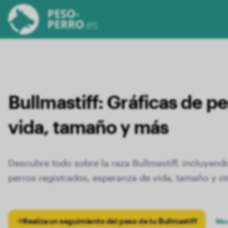
Bullmastiff:
Gráficas de pe
vida, tamaño y más
Descubre todo sobre la raza Bullmastiff, incluyend
perros registrados, esperanza de vida, tamaño y ot
Realiza un seguimiento del peso de tu Bullmastiff
Mos