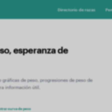
Directorio de razas
Per
so, esperanza de
o gráficas de peso, progresiones de peso de
ra información útil.
trar curva de peso