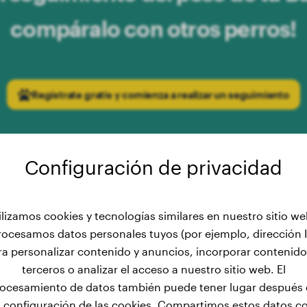
compáralo con otros perros!
Regístrate gratis y comienza a realizar un seguimiento
Configuración de privacidad
ilizamos cookies y tecnologías similares en nuestro sitio we
rocesamos datos personales tuyos (por ejemplo, dirección I
so masculino: Desarrollo del Bu
ra personalizar contenido y anuncios, incorporar contenido
terceros o analizar el acceso a nuestro sitio web. El
2 a 22 meses
ocesamiento de datos también puede tener lugar después
a configuración de las cookies. Compartimos estos datos c