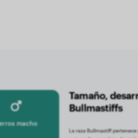
Tamaño, desarr
Bullmastiffs
erros macho
La raza Bullmastiff pertenece