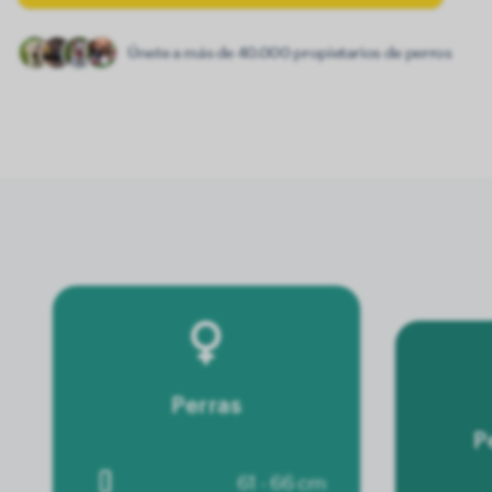
Únete a más de 40.000 propietarios de perros
Perras
P
61 - 66 cm