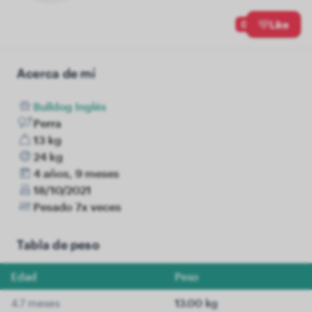
0
Like
Acerca de mí
Bulldog Inglés
Perra
13 kg
24 kg
4 años, 9 meses
18/10/2021
Pesado 7x veces
Tabla de peso
Edad
Peso
4.7 meses
13.00 kg