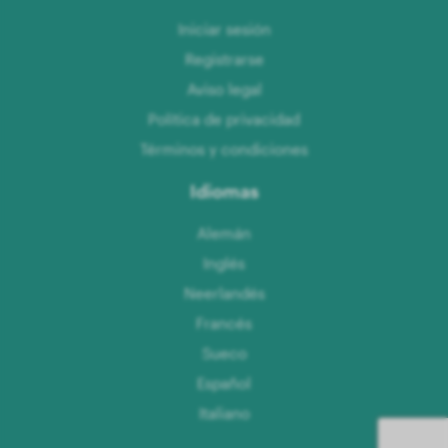
Iniciar sesión
Registrarse
Aviso legal
Política de privacidad
Términos y condiciones
Idiomas
Alemán
Inglés
Neerlandés
Francés
Sueco
Español
Italiano