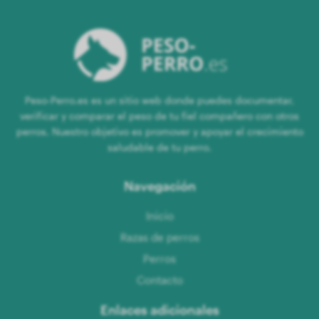
Peso-Perro.es es un sitio web donde puedes documentar,
verificar y comparar el peso de tu fiel compañero con otros
perros. Nuestro objetivo es promover y apoyar el crecimiento
saludable de tu perro.
Navegación
Inicio
Razas de perros
Perros
Contacto
Enlaces adicionales