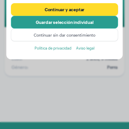
1
Continuar y aceptar
Guardar selección individual
Continuar sin dar consentimiento
Política de privacidad
Aviso legal
Peso:
36 kg
Edad:
2 años, 9 meses
Género:
Perra