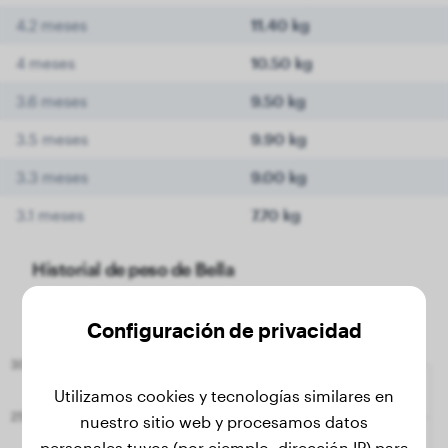
4.2 meses
11.40 kg
4 meses
10.50 kg
3.6 meses
9.50 kg
3.5 meses
9.90 kg
3.3 meses
9.00 kg
3.1 meses
7.70 kg
Historial de peso de Bella
Configuración de privacidad
Utilizamos cookies y tecnologías similares en
nuestro sitio web y procesamos datos
personales tuyos (por ejemplo, dirección IP) para