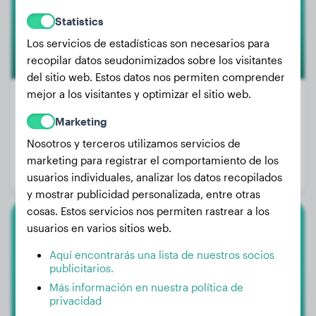
Statistics
Los servicios de estadísticas son necesarios para
recopilar datos seudonimizados sobre los visitantes
del sitio web. Estos datos nos permiten comprender
mejor a los visitantes y optimizar el sitio web.
Marketing
Peso:
5 kg
Nosotros y terceros utilizamos servicios de
Edad:
4 años, 7 meses
marketing para registrar el comportamiento de los
Género:
Perra
usuarios individuales, analizar los datos recopilados
y mostrar publicidad personalizada, entre otras
cosas. Estos servicios nos permiten rastrear a los
usuarios en varios sitios web.
Labrador Retriever
Aquí encontrarás una lista de nuestros socios
SOL
publicitarios.
Más información en nuestra política de
privacidad