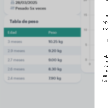
28/03/2025
Pesado 5x veces
c
Tabla de peso
op
no
Edad
Peso
3 meses
10.25 kg
2.9 meses
9.20 kg
Al
2.7 meses
9.00 kg
u
da
2.6 meses
8.30 kg
TJ
de 
2.4 meses
7.90 kg
tus