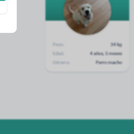
Peso:
34 kg
Edad:
4 años, 5 meses
Género:
Perro macho