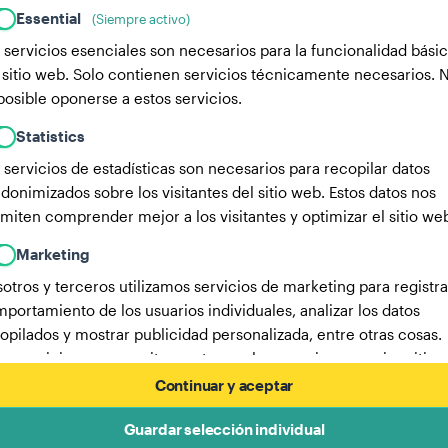
Essential
(Siempre activo)
 servicios esenciales son necesarios para la funcionalidad bási
 sitio web. Solo contienen servicios técnicamente necesarios. 
posible oponerse a estos servicios.
Statistics
 servicios de estadísticas son necesarios para recopilar datos
donimizados sobre los visitantes del sitio web. Estos datos nos
miten comprender mejor a los visitantes y optimizar el sitio we
Marketing
otros y terceros utilizamos servicios de marketing para registra
portamiento de los usuarios individuales, analizar los datos
opilados y mostrar publicidad personalizada, entre otras cosas.
os servicios nos permiten rastrear a los usuarios en varios sitios
b.
Continuar y aceptar
Aquí encontrarás una lista de nuestros socios publicitarios.
Guardar selección individual
Más información en nuestra política de privacidad