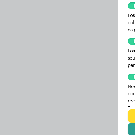
Los
del
es 
Los
seu
per
Nos
com
rec
Est
we