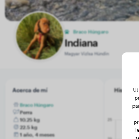
Braco Húngaro
Indiana
Magyar Vizlsa Hündin
Ut
Acerca de mí
Historial 
p
Braco Húngaro
pa
Perra
10.25 kg
pr
22.5 kg
l
1 año, 4 meses
t