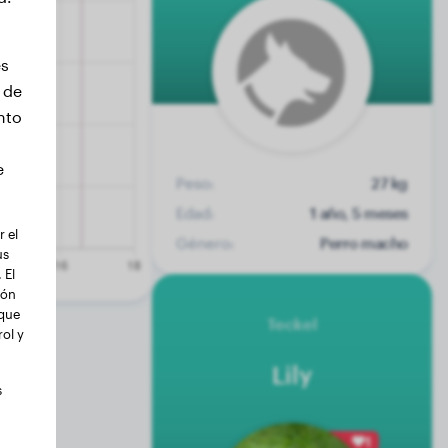
es
 de
nto
e
Peso:
27 kg
Edad:
1 año, 5 meses
 el
Género:
Perro macho
us
 El
ión
 que
Teckel
ol y
Lily
s
1