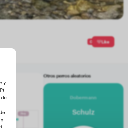
0
Like
Otros perros aleatorios
b y
P)
 de
Dobermann
Schulz
 de
on
d.