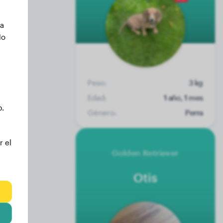
ca
No
Peso:
3 kg
Edad:
1 año, 1 mes
b.
Género:
Perra
r el
Golden Retriever
Otis