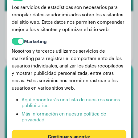
Los servicios de estadísticas son necesarios para
recopilar datos seudonimizados sobre los visitantes
del sitio web. Estos datos nos permiten comprender
mejor a los visitantes y optimizar el sitio web.
Peso:
27 kg
Marketing
Edad:
2 años, 9 meses
Nosotros y terceros utilizamos servicios de
Género:
Perra
marketing para registrar el comportamiento de los
usuarios individuales, analizar los datos recopilados
y mostrar publicidad personalizada, entre otras
Pointer Alemán De Pelo Largo
cosas. Estos servicios nos permiten rastrear a los
usuarios en varios sitios web.
Jupp
Aquí encontrarás una lista de nuestros socios
publicitarios.
Más información en nuestra política de
privacidad
Continuar y aceptar