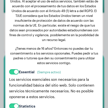
Unidos. Al aceptar el uso de estos servicios, también estás de
acuerdo con el procesamiento de tus datos en los Estados
Unidos de acuerdo con el Artículo 49 (1) letra a del RGPD. El
TJUE considera que los Estados Unidos tienen un nivel
insuficiente de protección de datos de acuerdo con las
normas de la UE. En particular, existe el riesgo de que tus
datos sean procesados por autoridades estadounidenses con
Peso:
No hay datos
fines de control y vigilancia, posiblemente sin la posibilidad de
Edad:
3 años, 8 meses
un recurso legal.
Género:
Perro macho
¿Tienes menos de 16 años? Entonces no puedes dar tu
consentimiento a los servicios opcionales. Puedes pedir a tus
padres o tutores que den su consentimiento para utilizar
estos servicios contigo.
American Bully Xl
Essential
(Siempre activo)
Liva
Los servicios esenciales son necesarios para la
funcionalidad básica del sitio web. Solo contienen
servicios técnicamente necesarios. No es posible
1
oponerse a estos servicios.
Statistics