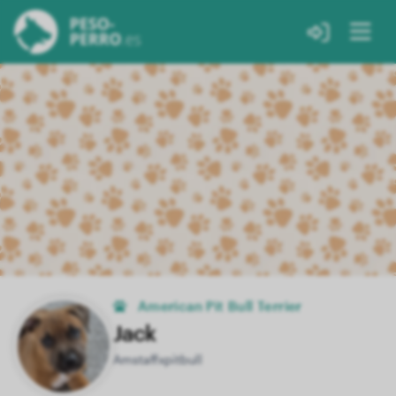
American Pit Bull Terrier
Jack
Amstaffxpitbull