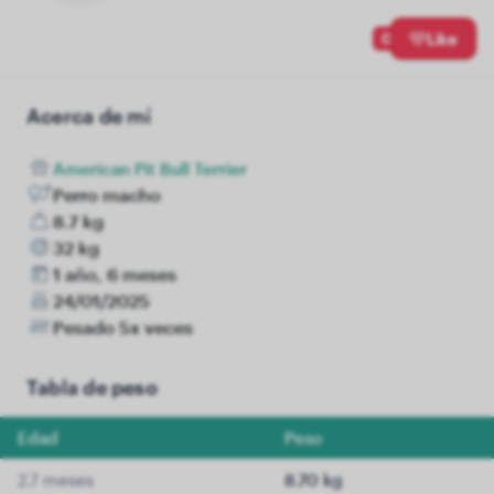
0
Like
Acerca de mí
American Pit Bull Terrier
Perro macho
8.7 kg
32 kg
1 año, 6 meses
24/01/2025
Pesado 5x veces
Tabla de peso
Edad
Peso
2.7 meses
8.70 kg