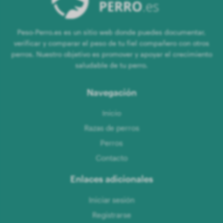
Peso-Perro.es es un sitio web donde puedes documentar,
verificar y comparar el peso de tu fiel compañero con otros
perros. Nuestro objetivo es promover y apoyar el crecimiento
saludable de tu perro.
Navegación
Inicio
Razas de perros
Perros
Contacto
Enlaces adicionales
Iniciar sesión
Registrarse