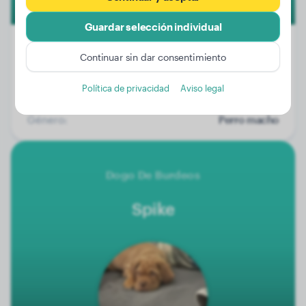
Guardar selección individual
Continuar sin dar consentimiento
Peso:
23 kg
Política de privacidad
Aviso legal
Edad:
2 años, 2 meses
Género:
Perro macho
Dogo De Burdeos
Spike