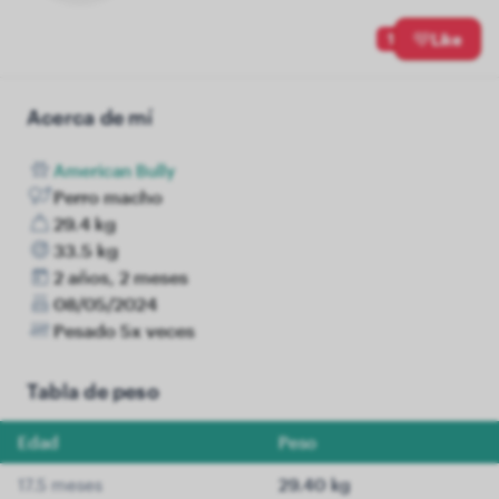
1
Like
Acerca de mí
American Bully
Perro macho
29.4 kg
33.5 kg
2 años, 2 meses
08/05/2024
Pesado 5x veces
Tabla de peso
Edad
Peso
17.5 meses
29.40 kg