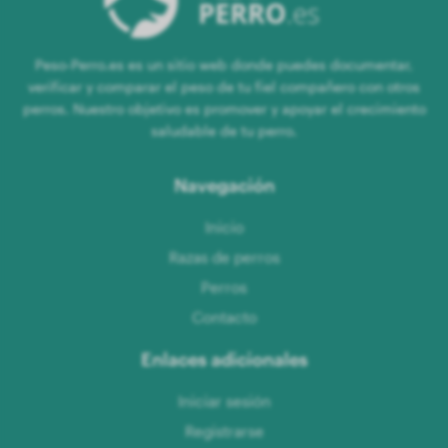
Peso-Perro.es es un sitio web donde puedes documentar,
verificar y comparar el peso de tu fiel compañero con otros
perros. Nuestro objetivo es promover y apoyar el crecimiento
saludable de tu perro.
Navegación
Inicio
Razas de perros
Perros
Contacto
Enlaces adicionales
Iniciar sesión
Registrarse