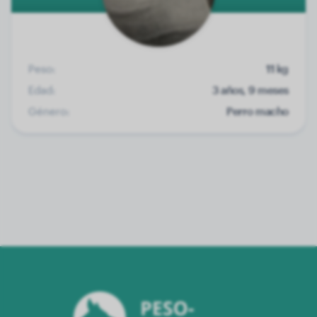
Peso:
11 kg
Edad:
3 años, 9 meses
Género:
Perro macho