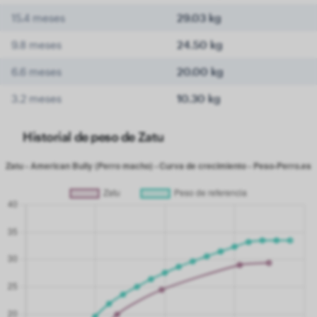
15.4 meses
29.03 kg
9.8 meses
24.50 kg
6.6 meses
20.00 kg
3.2 meses
10.30 kg
Historial de peso de Zatu