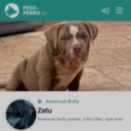
American Bully
Zatu
American bully pocket, color Lilac, ojos miel