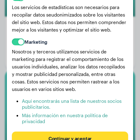
Los servicios de estadísticas son necesarios para
recopilar datos seudonimizados sobre los visitantes
del sitio web. Estos datos nos permiten comprender
mejor a los visitantes y optimizar el sitio web.
Peso:
25 kg
Marketing
Edad:
1 año, 6 meses
Nosotros y terceros utilizamos servicios de
marketing para registrar el comportamiento de los
Género:
Perra
usuarios individuales, analizar los datos recopilados
y mostrar publicidad personalizada, entre otras
cosas. Estos servicios nos permiten rastrear a los
Wolfhound Irlandés
usuarios en varios sitios web.
Matti
Aquí encontrarás una lista de nuestros socios
publicitarios.
Más información en nuestra política de
privacidad
Continuar y aceptar