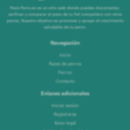
Peso-Perro.es es un sitio web donde puedes documentar,
verificar y comparar el peso de tu fiel compañero con otros
perros. Nuestro objetivo es promover y apoyar el crecimiento
saludable de tu perro.
Navegación
Inicio
Razas de perros
Perros
Contacto
Enlaces adicionales
Iniciar sesión
Registrarse
Aviso legal