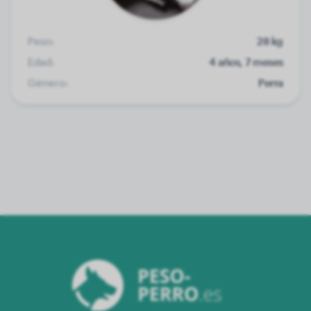
Peso:
28 kg
Edad:
4 años, 7 meses
Género:
Perra