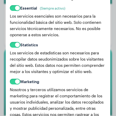
Essential
(Siempre activo)
Los servicios esenciales son necesarios para la
funcionalidad básica del sitio web. Solo contienen
Peso:
21 kg
servicios técnicamente necesarios. No es posible
Edad:
4 años, 5 meses
oponerse a estos servicios.
Género:
Perra
Statistics
Los servicios de estadísticas son necesarios para
recopilar datos seudonimizados sobre los visitantes
Boxer
del sitio web. Estos datos nos permiten comprender
mejor a los visitantes y optimizar el sitio web.
Kessy
Marketing
Nosotros y terceros utilizamos servicios de
marketing para registrar el comportamiento de los
usuarios individuales, analizar los datos recopilados
y mostrar publicidad personalizada, entre otras
cosas. Estos servicios nos permiten rastrear a los