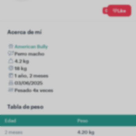
0
Like
Acerca de mí
American Bully
Perro macho
4.2 kg
18 kg
1 año, 2 meses
03/06/2025
Pesado 4x veces
Tabla de peso
Edad
Peso
2 meses
4.20 kg