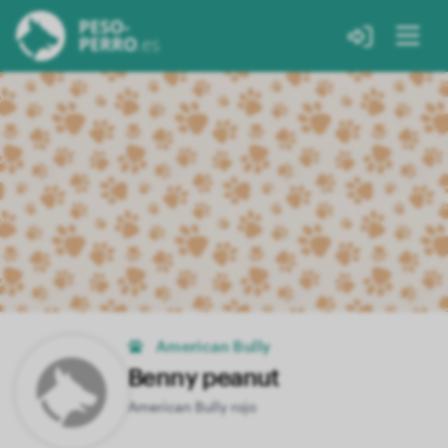
American Bully
Benny peanut
American Bully rojo