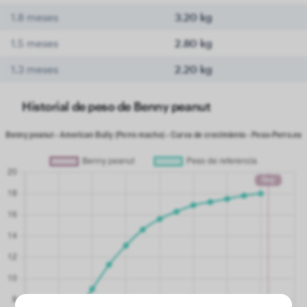
1.8 meses
3.20 kg
1.5 meses
2.80 kg
1.3 meses
2.20 kg
Historial de peso de Benny peanut