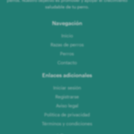
perros. Nuestro objetivo es promover y apoyar el crecimiento
saludable de tu perro.
Navegación
Inicio
Razas de perros
Perros
Contacto
Enlaces adicionales
Iniciar sesión
Registrarse
Aviso legal
Política de privacidad
Términos y condiciones