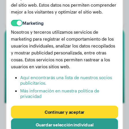
Peso:
20 kg
del sitio web. Estos datos nos permiten comprender
Edad:
1 año, 7 meses
mejor a los visitantes y optimizar el sitio web.
Género:
Perro macho
Marketing
Nosotros y terceros utilizamos servicios de
marketing para registrar el comportamiento de los
Cane Corso
usuarios individuales, analizar los datos recopilados
y mostrar publicidad personalizada, entre otras
Shena
cosas. Estos servicios nos permiten rastrear a los
usuarios en varios sitios web.
Aquí encontrarás una lista de nuestros socios
publicitarios.
Más información en nuestra política de
privacidad
Continuar y aceptar
Guardar selección individual
Peso:
47 kg