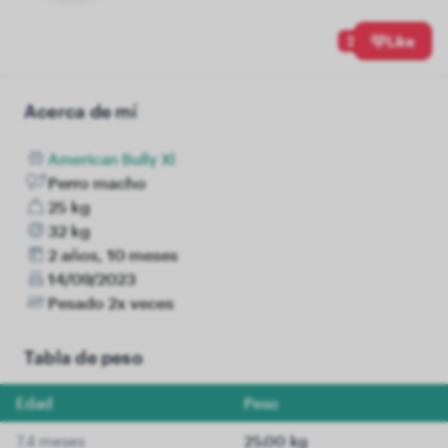
2
Like
Acerca de mí
American Bully Xl
Perro macho
25 kg
32 kg
2 años, 10 meses
14/09/2023
Pesado 2x veces
Tabla de peso
Edad
Peso
7.4 meses
25.00 kg