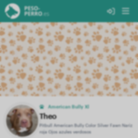
American Bully Xl
Theo
Pitbull American Bully Color Silver Fawn Nariz
roja Ojos azules verdosos