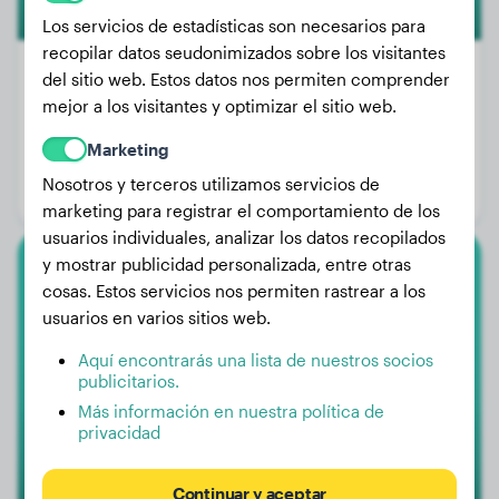
Los servicios de estadísticas son necesarios para
recopilar datos seudonimizados sobre los visitantes
del sitio web. Estos datos nos permiten comprender
mejor a los visitantes y optimizar el sitio web.
Peso:
15 kg
Marketing
Edad:
3 años, 10 meses
Nosotros y terceros utilizamos servicios de
Género:
Perro macho
marketing para registrar el comportamiento de los
usuarios individuales, analizar los datos recopilados
y mostrar publicidad personalizada, entre otras
Caniche Grande
cosas. Estos servicios nos permiten rastrear a los
usuarios en varios sitios web.
Dorus
Aquí encontrarás una lista de nuestros socios
publicitarios.
Más información en nuestra política de
privacidad
Continuar y aceptar