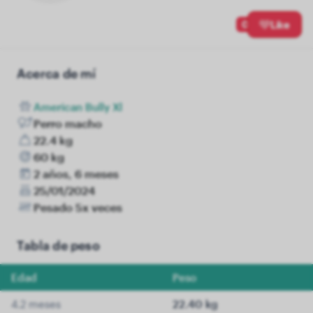
0
Like
Acerca de mí
American Bully Xl
Perro macho
22.4 kg
60 kg
2 años, 6 meses
25/01/2024
Pesado 5x veces
Tabla de peso
Edad
Peso
4.2 meses
22.40 kg