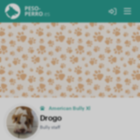
American Bully Xl
Drogo
Bully staff