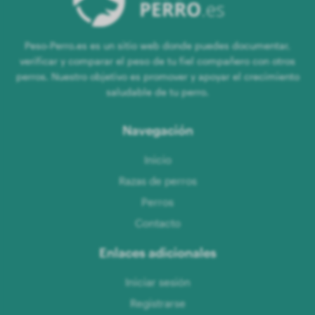
Peso-Perro.es es un sitio web donde puedes documentar,
verificar y comparar el peso de tu fiel compañero con otros
perros. Nuestro objetivo es promover y apoyar el crecimiento
saludable de tu perro.
Navegación
Inicio
Razas de perros
Perros
Contacto
Enlaces adicionales
Iniciar sesión
Registrarse