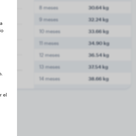
8 meses
30.64 kg
9 meses
32.24 kg
ca
No
10 meses
33.66 kg
11 meses
34.90 kg
12 meses
36.54 kg
13 meses
37.54 kg
b.
14 meses
38.66 kg
15 meses
39.60 kg
r el
16 meses
40.74 kg
17 meses
41.54 kg
18 meses
42.16 kg