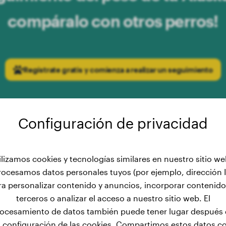
compáralo con otros perros!
Regístrate gratis y comienza a realizar un seguimiento
Configuración de privacidad
ilizamos cookies y tecnologías similares en nuestro sitio we
rocesamos datos personales tuyos (por ejemplo, dirección I
 peso masculino: Desarrollo de
ra personalizar contenido y anuncios, incorporar contenido
terceros o analizar el acceso a nuestro sitio web. El
Malamute de 2 a 19 meses
ocesamiento de datos también puede tener lugar después
a configuración de las cookies. Compartimos estos datos c