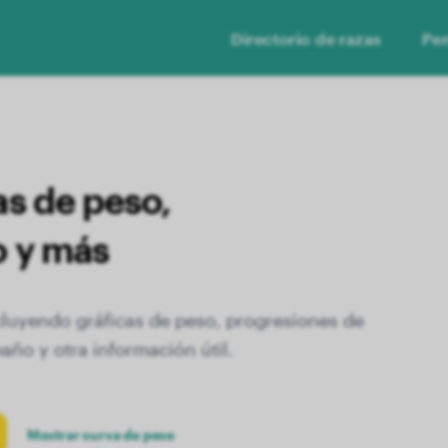
Directorio de razas
Per
as de peso,
o y más
cluyendo gráficas de peso, progresiones de
año y otra información útil.
Mostrar curva de peso