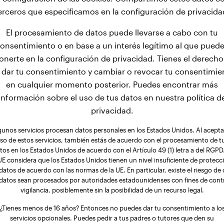
on de las razas de perros más pesadas. A los 3 meses, ya 
erceros que especificamos en la configuración de privacida
edio es de 25,2 kg. Después de esta fase de crecimiento r
El procesamiento de datos puede llevarse a cabo con tu
creciendo durante 12 meses y finalmente alcanzan un peso 
onsentimiento o en base a un interés legítimo al que pued
onerte en la configuración de privacidad. Tienes el derecho
 dar tu consentimiento y cambiar o revocar tu consentimie
en cualquier momento posterior. Puedes encontrar más
información sobre el uso de tus datos en nuestra política d
privacidad.
gunos servicios procesan datos personales en los Estados Unidos. Al aceptar
so de estos servicios, también estás de acuerdo con el procesamiento de t
tos en los Estados Unidos de acuerdo con el Artículo 49 (1) letra a del RGPD.
UE considera que los Estados Unidos tienen un nivel insuficiente de protecc
datos de acuerdo con las normas de la UE. En particular, existe el riesgo de
 datos sean procesados por autoridades estadounidenses con fines de contr
vigilancia, posiblemente sin la posibilidad de un recurso legal.
¿Tienes menos de 16 años? Entonces no puedes dar tu consentimiento a lo
servicios opcionales. Puedes pedir a tus padres o tutores que den su