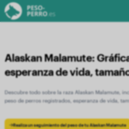
Alaskan Malamute:
Gráfic
esperanza de vida, tamañ
Descubre todo sobre la raza Alaskan Malamute, in
peso de perros registrados, esperanza de vida, tam
Realiza un seguimiento del peso de tu Alaskan Malamute