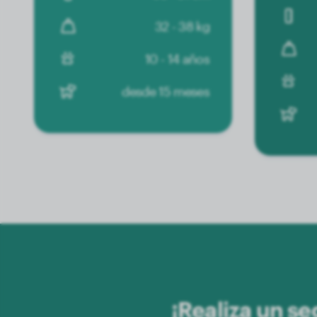
32 - 38 kg
10 - 14 años
desde 15 meses
¡Realiza un s