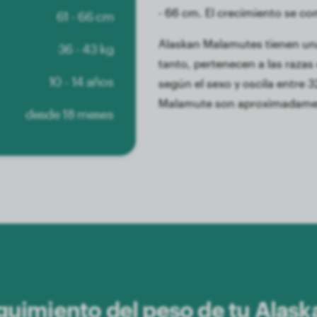
- 66 cm. El crecimiento se c
61 - 66 cm
Alaskan Malamutes tienen una
36 - 43 kg
tanto, pertenecen a las razas c
10 - 14 años
según el sexo y oscila entre 3
Malamute son aproximadamen
desde 18 meses
eguimiento del peso de tu Alas