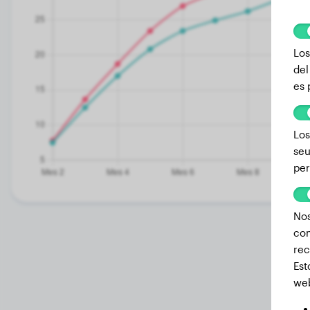
Los
del
es 
Los
seu
per
Nos
com
rec
Est
we