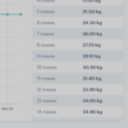
4 meses
17.50 kg
5 meses
21.50 kg
6 meses
24.30 kg
7 meses
26.00 kg
8 meses
27.70 kg
9 meses
29.10 kg
10 meses
30.30 kg
11 meses
31.80 kg
12 meses
32.90 kg
13 meses
34.00 kg
14 meses
34.90 kg
15 meses
35.80 kg