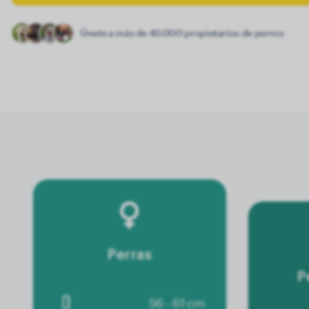
Únete a más de 40.000 propietarios de perros
Perras
P
56 - 61 cm