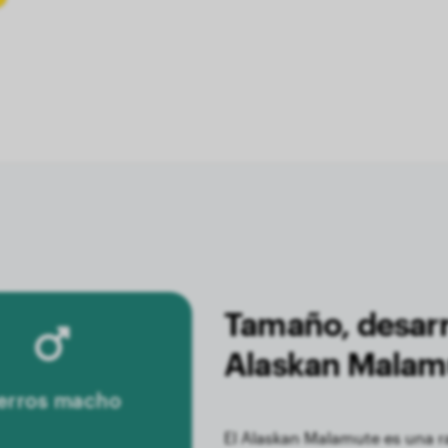
Tamaño, desarr
Alaskan Malam
erros macho
El Alaskan Malamute es una 