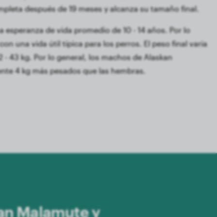
ompleta después de 19 meses y alcanza su tamaño final.
 esperanza de vida promedio de 10 - 14 años. Por lo
on una vida útil típica para los perros. El peso final varía
2 - 43 kg. Por lo general, los machos de Alaskan
te 4 kg más pesados que las hembras.
kan Malamute y