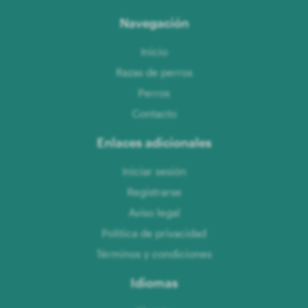
Navegación
Inicio
Razas de perros
Perros
Contacto
Enlaces adicionales
Iniciar sesión
Registrarse
Aviso legal
Política de privacidad
Términos y condiciones
Idiomas