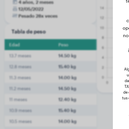
t
4 años, 2 meses
12/05/2022
Pesado 28x veces
c
op
Tabla de peso
no
Edad
Peso
13.7 meses
14.50 kg
12.8 meses
15.40 kg
Al
u
11.3 meses
14.00 kg
da
TJ
11.2 meses
14.50 kg
de 
tus
11 meses
12.40 kg
10.9 meses
15.40 kg
10.5 meses
14.00 kg