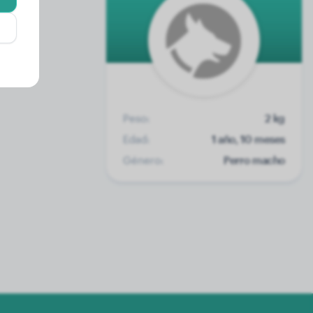
Peso:
2 kg
Edad:
1 año, 10 meses
Género:
Perro macho