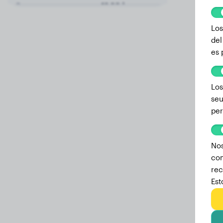
9 meses
13.20 kg
8.9 meses
13.50 kg
Los
del
7.7 meses
13.00 kg
es 
7.3 meses
12.50 kg
7.1 meses
11.90 kg
Los
seu
6.8 meses
11.80 kg
per
6.5 meses
12.20 kg
5.8 meses
12.10 kg
Nos
5.4 meses
9.00 kg
com
rec
4.7 meses
9.90 kg
Est
we
4.4 meses
8.70 kg
4 meses
8.60 kg