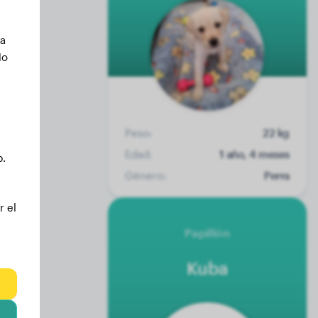
ca
No
Peso:
22 kg
Edad:
1 año, 4 meses
b.
Género:
Perra
r el
Papillón
Kuba