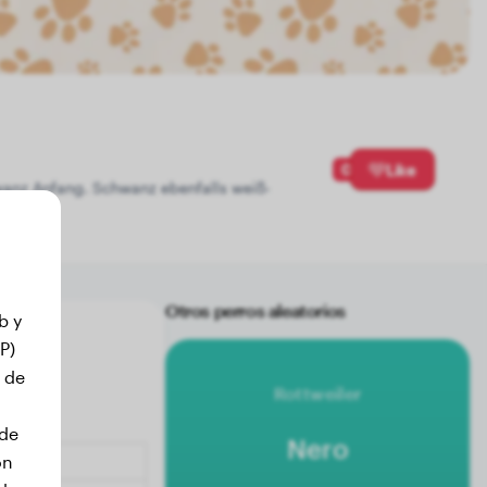
0
Like
wanz Anfang. Schwanz ebenfalls weiß-
Otros perros aleatorios
b y
P)
 de
Rottweiler
 de
Nero
on