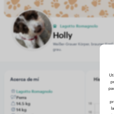
Lagotto Romagnolo
Holly
Weißer-Grauer Körper, brauner Kopf
grau.
Ut
Acerca de mí
Historial 
p
pa
Lagotto Romagnolo
Perra
pr
14.5 kg
l
14 kg