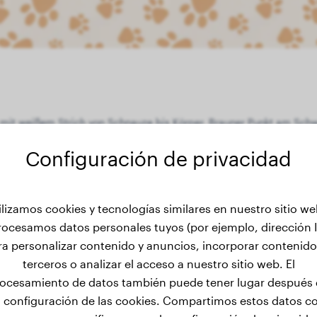
 mit weißem Strich von Schnauze bis Körper. Brauner Punkt am Sch
Configuración de privacidad
ilizamos cookies y tecnologías similares en nuestro sitio we
de peso de Holly
rocesamos datos personales tuyos (por ejemplo, dirección I
ra personalizar contenido y anuncios, incorporar contenido
terceros o analizar el acceso a nuestro sitio web. El
ocesamiento de datos también puede tener lugar después
a configuración de las cookies. Compartimos estos datos c