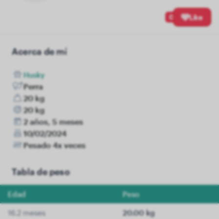
0
Like
Acerca de mí
Husky
Perra
20 kg
20 kg
2 años, 5 meses
10/02/2024
Pesado 4x veces
Tabla de peso
Edad
Peso
16.2 meses
20.00 kg