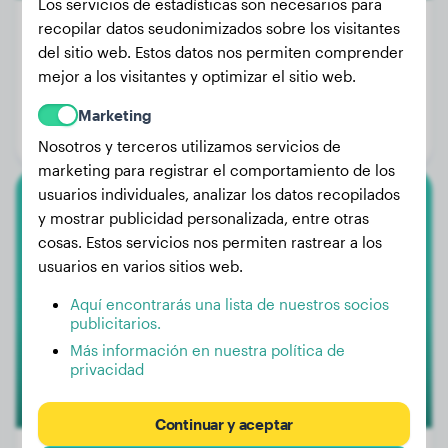
Los servicios de estadísticas son necesarios para
recopilar datos seudonimizados sobre los visitantes
del sitio web. Estos datos nos permiten comprender
mejor a los visitantes y optimizar el sitio web.
Peso:
27 kg
Edad:
3 años, 5 meses
Marketing
Género:
Perra
Nosotros y terceros utilizamos servicios de
marketing para registrar el comportamiento de los
usuarios individuales, analizar los datos recopilados
Cane Corso
y mostrar publicidad personalizada, entre otras
cosas. Estos servicios nos permiten rastrear a los
Loki
usuarios en varios sitios web.
Aquí encontrarás una lista de nuestros socios
publicitarios.
Más información en nuestra política de
privacidad
Continuar y aceptar