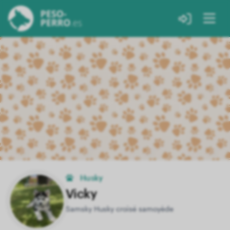
Husky
Vicky
Samsky Husky croisé samoyède