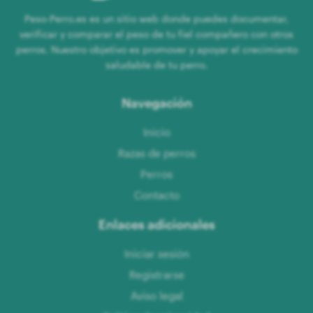
Peso-Perro.es es un sitio web donde puedes documentar,
verificar y comparar el peso de tu fiel compañero con otros
perros. Nuestro objetivo es promover y apoyar el crecimiento
saludable de tu perro.
Navegación
Inicio
Razas de perros
Perros
Contacto
Enlaces adicionales
Iniciar sesión
Registrarse
Aviso legal