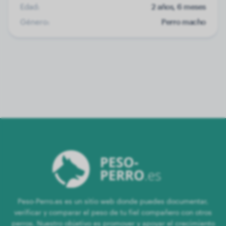
Edad:
2 años, 6 meses
Género:
Perro macho
Peso-Perro.es es un sitio web donde puedes documentar,
verificar y comparar el peso de tu fiel compañero con otros
perros. Nuestro objetivo es promover y apoyar el crecimiento