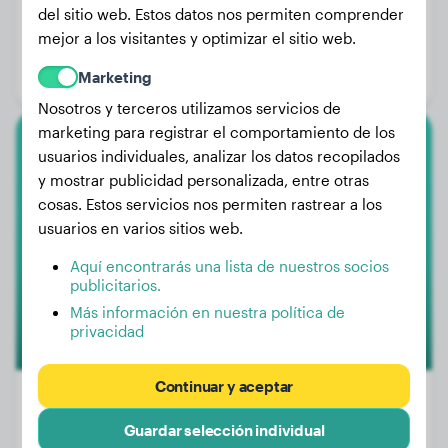
del sitio web. Estos datos nos permiten comprender
Peso:
10 kg
mejor a los visitantes y optimizar el sitio web.
Edad:
4 años, 2 meses
Marketing
Género:
Perra
Nosotros y terceros utilizamos servicios de
marketing para registrar el comportamiento de los
usuarios individuales, analizar los datos recopilados
Chow Chow
y mostrar publicidad personalizada, entre otras
Gotzin
cosas. Estos servicios nos permiten rastrear a los
usuarios en varios sitios web.
Aquí encontrarás una lista de nuestros socios
publicitarios.
Más información en nuestra política de
privacidad
Continuar y aceptar
Guardar selección individual