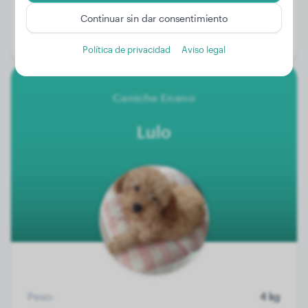
Peso:
No hay datos
Continuar sin dar consentimiento
Edad:
4 años, 3 meses
Género:
Perro macho
Política de privacidad
Aviso legal
Caniche Enano
Lulo
Peso:
4 kg