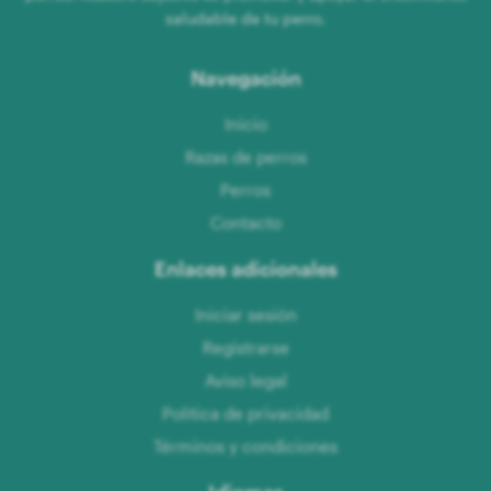
saludable de tu perro.
Navegación
Inicio
Razas de perros
Perros
Contacto
Enlaces adicionales
Iniciar sesión
Registrarse
Aviso legal
Política de privacidad
Términos y condiciones