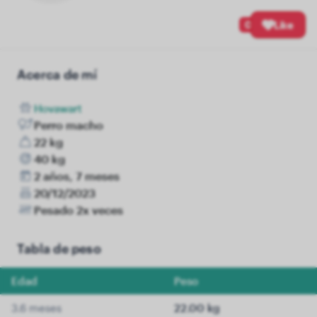
0
Like
Acerca de mí
Hovawart
Perro macho
22 kg
40 kg
2 años, 7 meses
20/12/2023
Pesado 2x veces
Tabla de peso
Edad
Peso
3.6 meses
22.00 kg