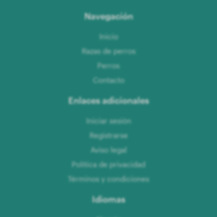
Navegación
Inicio
Razas de perros
Perros
Contacto
Enlaces adicionales
Iniciar sesión
Registrarse
Aviso legal
Política de privacidad
Términos y condiciones
Idiomas