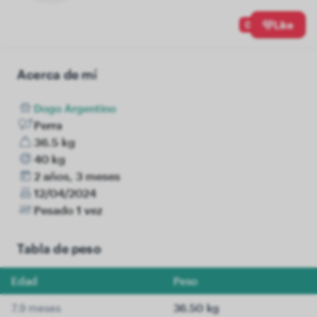
0
Like
Acerca de mí
Dogo Argentino
Perra
36.5 kg
40 kg
2 años, 3 meses
12/04/2024
Pesado 1 vez
Tabla de peso
Edad
Peso
7.9 meses
36.50 kg