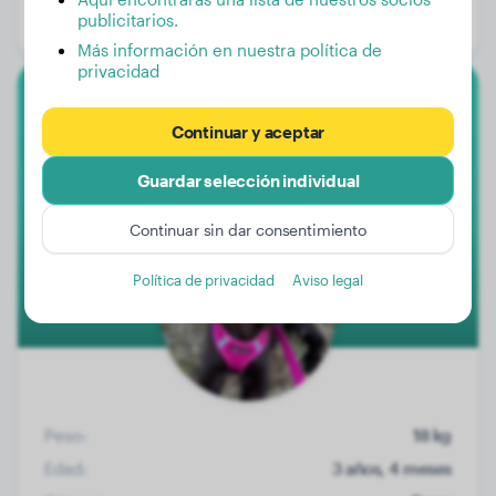
publicitarios.
Género:
Perro macho
Más información en nuestra política de
privacidad
Flat-Coated Retriever
Continuar y aceptar
Kaya
Guardar selección individual
Continuar sin dar consentimiento
Política de privacidad
Aviso legal
Peso:
18 kg
Edad:
3 años, 4 meses