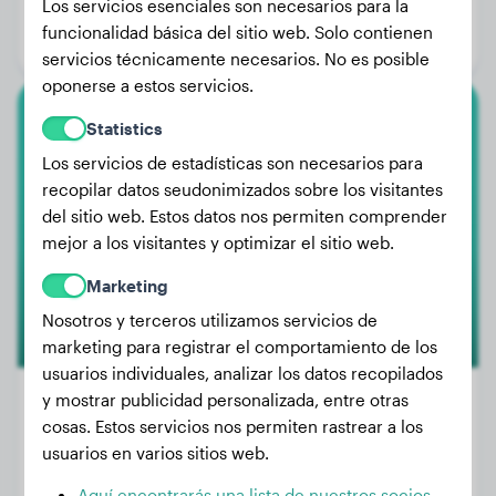
Los servicios esenciales son necesarios para la
Edad:
5 años
funcionalidad básica del sitio web. Solo contienen
Género:
Perra
servicios técnicamente necesarios. No es posible
oponerse a estos servicios.
Statistics
Labrador Retriever
Los servicios de estadísticas son necesarios para
Kratos
recopilar datos seudonimizados sobre los visitantes
del sitio web. Estos datos nos permiten comprender
mejor a los visitantes y optimizar el sitio web.
1
Marketing
Nosotros y terceros utilizamos servicios de
marketing para registrar el comportamiento de los
usuarios individuales, analizar los datos recopilados
y mostrar publicidad personalizada, entre otras
cosas. Estos servicios nos permiten rastrear a los
usuarios en varios sitios web.
Peso:
24 kg
Edad:
2 años, 9 meses
Aquí encontrarás una lista de nuestros socios