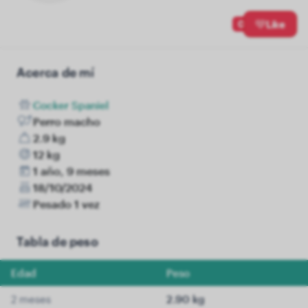
0
Like
Acerca de mí
Cocker Spaniel
Perro macho
2.9 kg
12 kg
1 año, 9 meses
18/10/2024
Pesado 1 vez
Tabla de peso
Edad
Peso
2 meses
2.90 kg