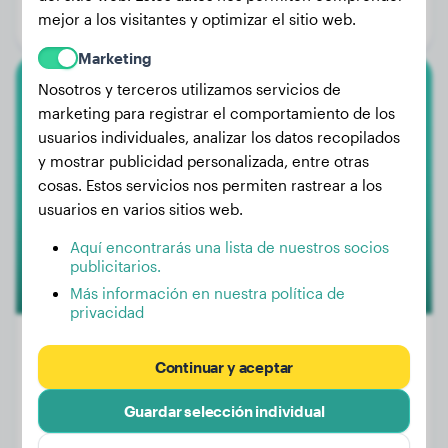
mejor a los visitantes y optimizar el sitio web.
Género:
Perro macho
Marketing
Nosotros y terceros utilizamos servicios de
Labrador Retriever
marketing para registrar el comportamiento de los
usuarios individuales, analizar los datos recopilados
Saxa
y mostrar publicidad personalizada, entre otras
cosas. Estos servicios nos permiten rastrear a los
usuarios en varios sitios web.
1
Aquí encontrarás una lista de nuestros socios
publicitarios.
Más información en nuestra política de
privacidad
Continuar y aceptar
Peso:
25 kg
Guardar selección individual
Edad:
2 años, 9 meses