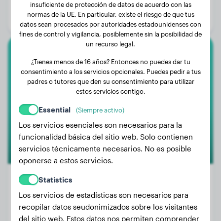
Edad:
2 años, 10 meses
insuficiente de protección de datos de acuerdo con las
normas de la UE. En particular, existe el riesgo de que tus
Género:
Perro macho
datos sean procesados por autoridades estadounidenses con
fines de control y vigilancia, posiblemente sin la posibilidad de
un recurso legal.
Caniche Grande
¿Tienes menos de 16 años? Entonces no puedes dar tu
consentimiento a los servicios opcionales. Puedes pedir a tus
Flinn
padres o tutores que den su consentimiento para utilizar
estos servicios contigo.
Essential
(Siempre activo)
Los servicios esenciales son necesarios para la
funcionalidad básica del sitio web. Solo contienen
servicios técnicamente necesarios. No es posible
oponerse a estos servicios.
Statistics
Los servicios de estadísticas son necesarios para
Peso:
25 kg
recopilar datos seudonimizados sobre los visitantes
Edad:
4 años, 2 meses
del sitio web. Estos datos nos permiten comprender