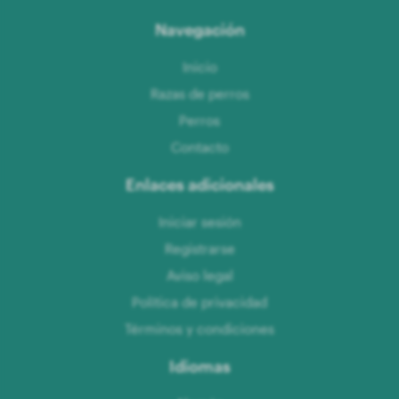
Navegación
Inicio
Razas de perros
Perros
Contacto
Enlaces adicionales
Iniciar sesión
Registrarse
Aviso legal
Política de privacidad
Términos y condiciones
Idiomas