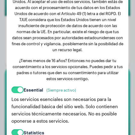
Unidos. Al aceptar el uso de estos servicios, también estás de
acuerdo con el procesamiento de tus datos en los Estados
Unidos de acuerdo con el Artículo 49 (1) letra a del RGPD. El
TJUE considera que los Estados Unidos tienen un nivel
insuficiente de protección de datos de acuerdo con las
normas de la UE. En particular, existe el riesgo de que tus
datos sean procesados por autoridades estadounidenses con
Peso:
5 kg
fines de control y vigilancia, posiblemente sin la posibilidad de
Edad:
2 años, 1 mes
un recurso legal.
Género:
Perro macho
¿Tienes menos de 16 años? Entonces no puedes dar tu
consentimiento a los servicios opcionales. Puedes pedir a tus
padres o tutores que den su consentimiento para utilizar
estos servicios contigo.
Teckel
Essential
(Siempre activo)
Brandy
Los servicios esenciales son necesarios para la
funcionalidad básica del sitio web. Solo contienen
servicios técnicamente necesarios. No es posible
1
oponerse a estos servicios.
Statistics