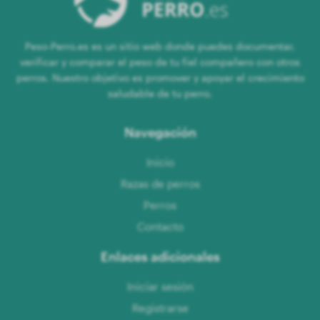
Peso-Perro.es es un sitio web donde puedes documentar,
verificar y comparar el peso de tu fiel compañero con otros
perros. Nuestro objetivo es promover y apoyar el crecimiento
saludable de tu perro.
Navegación
Inicio
Razas de perros
Perros
Contacto
Enlaces adicionales
Iniciar sesión
Registrarse