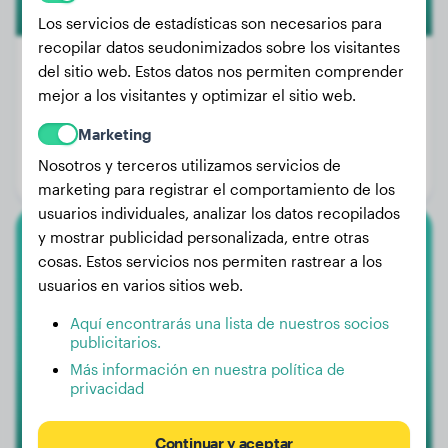
Los servicios de estadísticas son necesarios para
recopilar datos seudonimizados sobre los visitantes
del sitio web. Estos datos nos permiten comprender
mejor a los visitantes y optimizar el sitio web.
Peso:
5 kg
Marketing
Edad:
2 años, 3 meses
Nosotros y terceros utilizamos servicios de
Género:
Perro macho
marketing para registrar el comportamiento de los
usuarios individuales, analizar los datos recopilados
y mostrar publicidad personalizada, entre otras
Caniche Grande
cosas. Estos servicios nos permiten rastrear a los
usuarios en varios sitios web.
Locke
Aquí encontrarás una lista de nuestros socios
publicitarios.
Más información en nuestra política de
privacidad
Continuar y aceptar