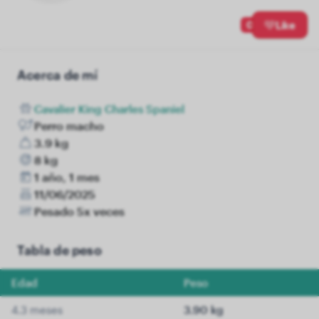
0
Like
Acerca de mí
Cavalier King Charles Spaniel
Perro macho
3.9 kg
8 kg
1 año, 1 mes
11/06/2025
Pesado 5x veces
Tabla de peso
Edad
Peso
4.3 meses
3.90 kg