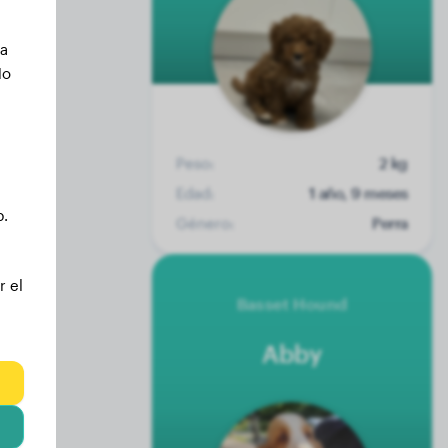
ca
No
Peso:
2 kg
Edad:
1 año, 9 meses
b.
Género:
Perra
r el
Basset Hound
Abby