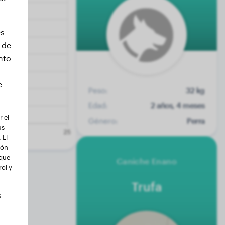
es
 de
nto
e
Peso:
32 kg
Edad:
2 años, 4 meses
 el
Género:
Perra
us
 El
ión
 que
Caniche Enano
ol y
Trufa
s