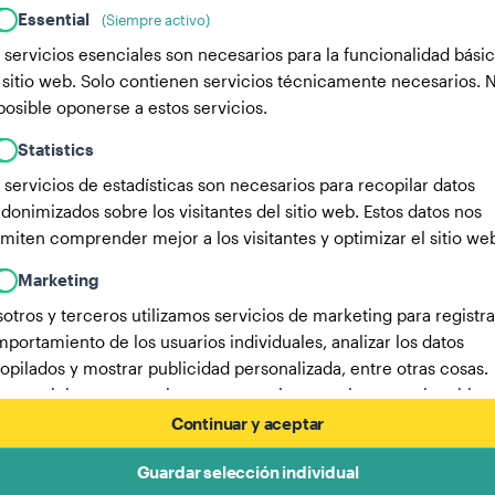
Essential
(Siempre activo)
 servicios esenciales son necesarios para la funcionalidad bási
 sitio web. Solo contienen servicios técnicamente necesarios. 
posible oponerse a estos servicios.
Statistics
 servicios de estadísticas son necesarios para recopilar datos
donimizados sobre los visitantes del sitio web. Estos datos nos
miten comprender mejor a los visitantes y optimizar el sitio we
Marketing
otros y terceros utilizamos servicios de marketing para registra
portamiento de los usuarios individuales, analizar los datos
opilados y mostrar publicidad personalizada, entre otras cosas.
os servicios nos permiten rastrear a los usuarios en varios sitios
b.
Continuar y aceptar
Aquí encontrarás una lista de nuestros socios publicitarios.
Guardar selección individual
Más información en nuestra política de privacidad