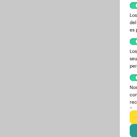
Los
del
es 
Los
seu
per
Nos
com
rec
Est
we