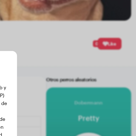
0
Like
Otros perros aleatorios
b y
P)
Dobermann
 de
Pretty
 de
on
d.