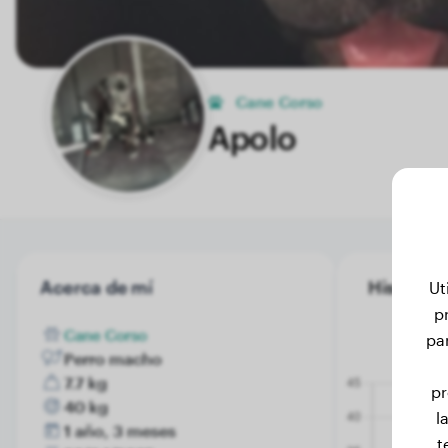
Cane Corso
Apolo
Acerca de mí
Historial
Ut
p
Cane Corso
pa
Perro macho
7.7 kg
pr
40 kg
l
1 año, 3 meses
t