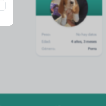
Peso:
No hay datos
Edad:
4 años, 3 meses
Género:
Perra