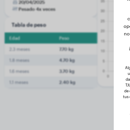
20/04/2025
Pesado 4x veces
c
Tabla de peso
op
no
Edad
Peso
2.3 meses
7.70 kg
1.8 meses
4.70 kg
Al
1.6 meses
3.70 kg
u
da
1.1 meses
2.40 kg
TJ
de 
tus