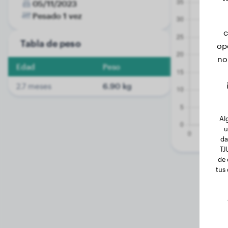
05/11/2023
Pesado 1 vez
c
Tabla de peso
op
no
Edad
Peso
2.7 meses
6.90 kg
Al
u
da
TJ
de 
tus