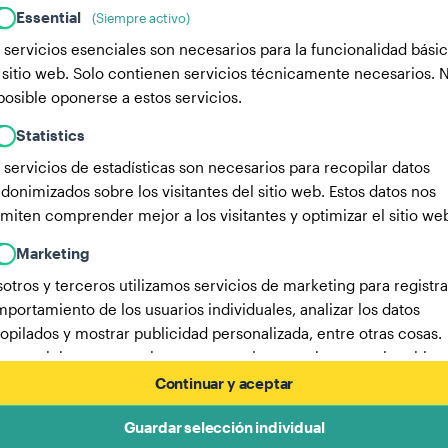
Essential
(Siempre activo)
 servicios esenciales son necesarios para la funcionalidad bási
 sitio web. Solo contienen servicios técnicamente necesarios. 
posible oponerse a estos servicios.
Statistics
 servicios de estadísticas son necesarios para recopilar datos
donimizados sobre los visitantes del sitio web. Estos datos nos
miten comprender mejor a los visitantes y optimizar el sitio we
Marketing
otros y terceros utilizamos servicios de marketing para registra
portamiento de los usuarios individuales, analizar los datos
opilados y mostrar publicidad personalizada, entre otras cosas.
os servicios nos permiten rastrear a los usuarios en varios sitios
b.
Continuar y aceptar
Aquí encontrarás una lista de nuestros socios publicitarios.
Guardar selección individual
Más información en nuestra política de privacidad