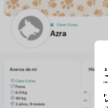
Cane Corso
Azra
Acerca de mí
Historial 
Ut
p
Cane Corso
pa
Perra
6.9 kg
pr
40 kg
l
2 años, 9 meses
t