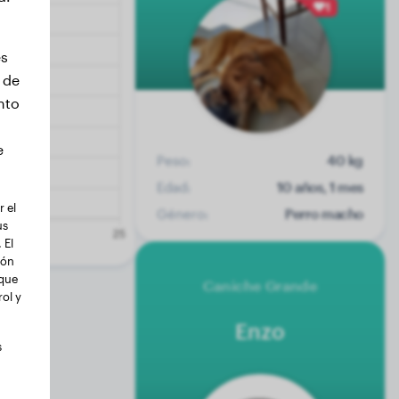
1
es
 de
nto
e
Peso:
40 kg
Edad:
10 años, 1 mes
 el
Género:
Perro macho
us
 El
ión
 que
Caniche Grande
ol y
Enzo
s