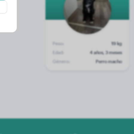
Peso:
19 kg
Edad:
4 años, 3 meses
Género:
Perro macho