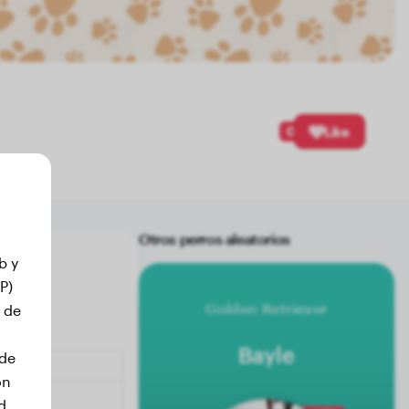
0
Like
Otros perros aleatorios
b y
P)
Golden Retriever
 de
Bayle
 de
on
d.