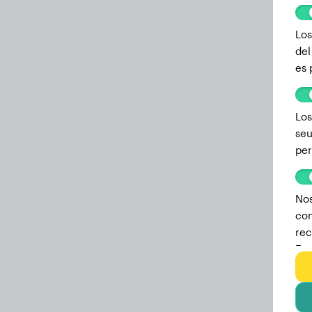
Los
del
es 
Los
seu
per
Nos
com
rec
Est
we