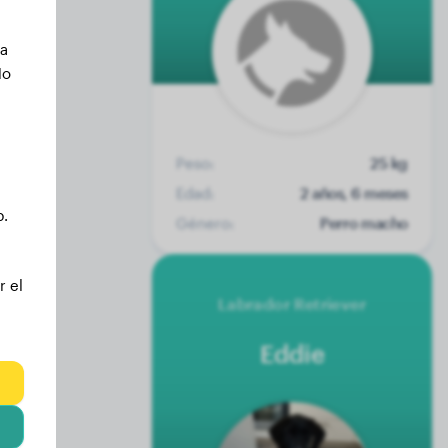
ca
No
Peso:
25 kg
Edad:
2 años, 6 meses
b.
Género:
Perro macho
r el
Labrador Retriever
Eddie