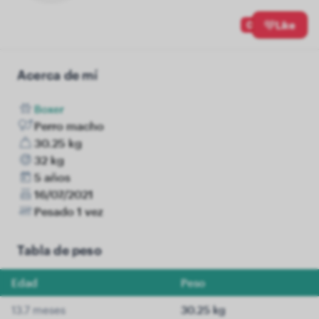
0
Like
Acerca de mí
Boxer
Perro macho
30.25 kg
32 kg
5 años
16/07/2021
Pesado 1 vez
Tabla de peso
Edad
Peso
13.7 meses
30.25 kg