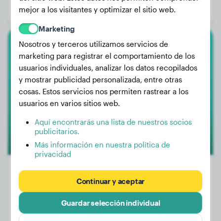
mejor a los visitantes y optimizar el sitio web.
Género:
Perro macho
Marketing
Nosotros y terceros utilizamos servicios de
Labrador Retriever
marketing para registrar el comportamiento de los
usuarios individuales, analizar los datos recopilados
Bela
y mostrar publicidad personalizada, entre otras
cosas. Estos servicios nos permiten rastrear a los
usuarios en varios sitios web.
Aquí encontrarás una lista de nuestros socios
publicitarios.
Más información en nuestra política de
privacidad
Continuar y aceptar
Peso:
No hay datos
Guardar selección individual
Edad:
15 años, 5 meses