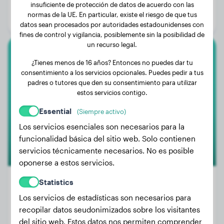
Edad:
1 año, 1 mes
insuficiente de protección de datos de acuerdo con las
normas de la UE. En particular, existe el riesgo de que tus
Género:
Perro macho
datos sean procesados por autoridades estadounidenses con
fines de control y vigilancia, posiblemente sin la posibilidad de
un recurso legal.
Rottweiler
¿Tienes menos de 16 años? Entonces no puedes dar tu
consentimiento a los servicios opcionales. Puedes pedir a tus
WILSON
padres o tutores que den su consentimiento para utilizar
estos servicios contigo.
Essential
(Siempre activo)
Los servicios esenciales son necesarios para la
funcionalidad básica del sitio web. Solo contienen
servicios técnicamente necesarios. No es posible
oponerse a estos servicios.
Statistics
Los servicios de estadísticas son necesarios para
Peso:
41 kg
recopilar datos seudonimizados sobre los visitantes
Edad:
4 años, 7 meses
del sitio web. Estos datos nos permiten comprender