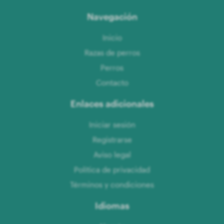
Navegación
Inicio
Razas de perros
Perros
Contacto
Enlaces adicionales
Iniciar sesión
Registrarse
Aviso legal
Política de privacidad
Términos y condiciones
Idiomas