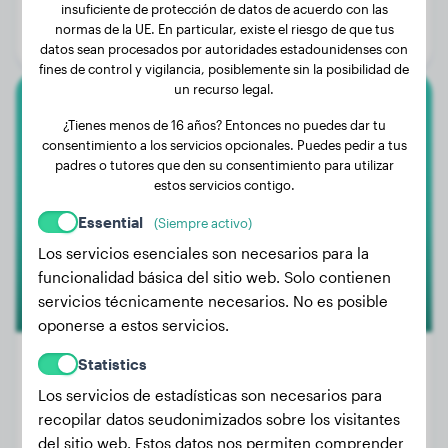
Edad:
3 años, 9 meses
insuficiente de protección de datos de acuerdo con las
normas de la UE. En particular, existe el riesgo de que tus
Género:
Perro macho
datos sean procesados por autoridades estadounidenses con
fines de control y vigilancia, posiblemente sin la posibilidad de
un recurso legal.
Akita Inu
¿Tienes menos de 16 años? Entonces no puedes dar tu
consentimiento a los servicios opcionales. Puedes pedir a tus
Chili
padres o tutores que den su consentimiento para utilizar
estos servicios contigo.
Essential
(Siempre activo)
Los servicios esenciales son necesarios para la
funcionalidad básica del sitio web. Solo contienen
servicios técnicamente necesarios. No es posible
oponerse a estos servicios.
Statistics
Los servicios de estadísticas son necesarios para
Peso:
28 kg
recopilar datos seudonimizados sobre los visitantes
Edad:
3 años, 3 meses
del sitio web. Estos datos nos permiten comprender