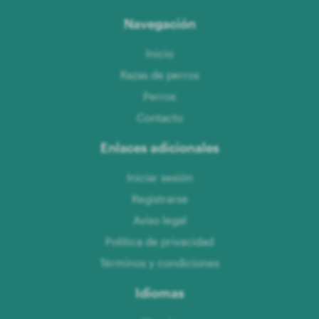
Navegación
Inicio
Razas de perros
Perros
Contacto
Enlaces adicionales
Iniciar sesión
Registrarse
Aviso legal
Política de privacidad
Términos y condiciones
Idiomas