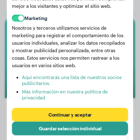
mejor a los visitantes y optimizar el sitio web.
Género:
Perro macho
Marketing
Nosotros y terceros utilizamos servicios de
Rottweiler
marketing para registrar el comportamiento de los
usuarios individuales, analizar los datos recopilados
Ace
y mostrar publicidad personalizada, entre otras
cosas. Estos servicios nos permiten rastrear a los
usuarios en varios sitios web.
Aquí encontrarás una lista de nuestros socios
publicitarios.
Más información en nuestra política de
privacidad
Continuar y aceptar
Peso:
45 kg
Guardar selección individual
Edad:
3 años, 8 meses