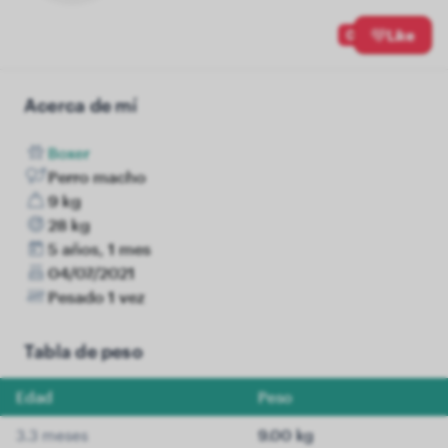
0
Like
Acerca de mí
Boxer
Perro macho
9 kg
28 kg
5 años, 1 mes
04/07/2021
Pesado 1 vez
Tabla de peso
Edad
Peso
3.3 meses
9.00 kg