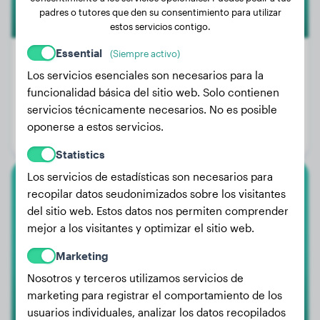
padres o tutores que den su consentimiento para utilizar
estos servicios contigo.
Essential
(Siempre activo)
Los servicios esenciales son necesarios para la
funcionalidad básica del sitio web. Solo contienen
Peso:
4 kg
servicios técnicamente necesarios. No es posible
Edad:
2 años, 7 meses
oponerse a estos servicios.
Género:
Perro macho
Statistics
Los servicios de estadísticas son necesarios para
recopilar datos seudonimizados sobre los visitantes
Cane Corso
del sitio web. Estos datos nos permiten comprender
Beer
mejor a los visitantes y optimizar el sitio web.
Marketing
Nosotros y terceros utilizamos servicios de
marketing para registrar el comportamiento de los
usuarios individuales, analizar los datos recopilados