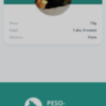
Peso:
7 kg
Edad:
1 año, 9 meses
Género:
Perra