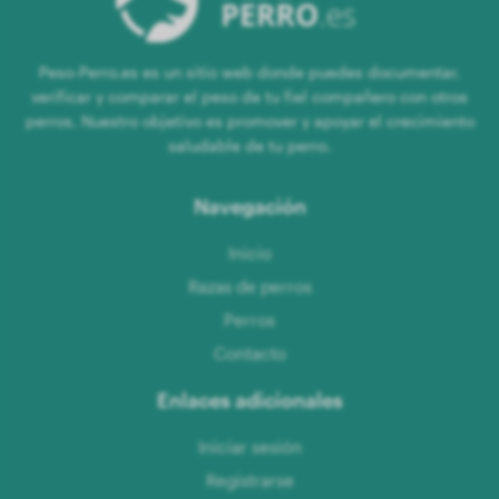
Peso-Perro.es es un sitio web donde puedes documentar,
verificar y comparar el peso de tu fiel compañero con otros
perros. Nuestro objetivo es promover y apoyar el crecimiento
saludable de tu perro.
Navegación
Inicio
Razas de perros
Perros
Contacto
Enlaces adicionales
Iniciar sesión
Registrarse