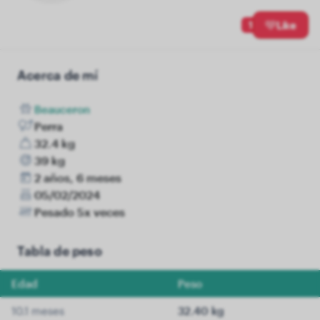
1
Like
Acerca de mí
Beauceron
Perra
32.4 kg
39 kg
2 años, 6 meses
05/02/2024
Pesado 5x veces
Tabla de peso
Edad
Peso
10.1 meses
32.40 kg