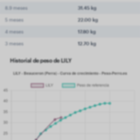
8.9 meses
31.45 kg
5 meses
22.00 kg
4 meses
17.80 kg
3 meses
12.70 kg
Historial de peso de LILY