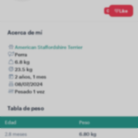
0
Like
Acerca de mí
American Staffordshire Terrier
Perra
6.8 kg
23.5 kg
2 años, 1 mes
08/07/2024
Pesado 1 vez
Tabla de peso
Edad
Peso
2.8 meses
6.80 kg