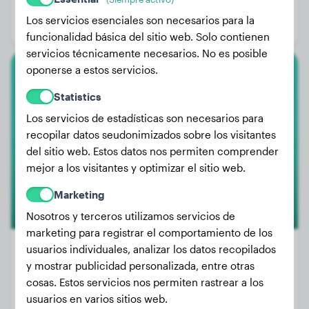
Edad:
4 años, 1 mes
Los servicios esenciales son necesarios para la
Género:
Perro macho
funcionalidad básica del sitio web. Solo contienen
servicios técnicamente necesarios. No es posible
oponerse a estos servicios.
Caniche Grande
Statistics
Meilani
Los servicios de estadísticas son necesarios para
recopilar datos seudonimizados sobre los visitantes
del sitio web. Estos datos nos permiten comprender
mejor a los visitantes y optimizar el sitio web.
Marketing
Nosotros y terceros utilizamos servicios de
marketing para registrar el comportamiento de los
usuarios individuales, analizar los datos recopilados
y mostrar publicidad personalizada, entre otras
cosas. Estos servicios nos permiten rastrear a los
Peso:
23 kg
usuarios en varios sitios web.
Edad:
4 años, 2 meses