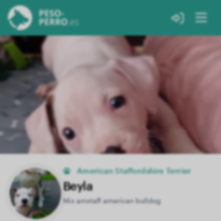
American Staffordshire Terrier
Beyla
Mix amstaff american bulldog