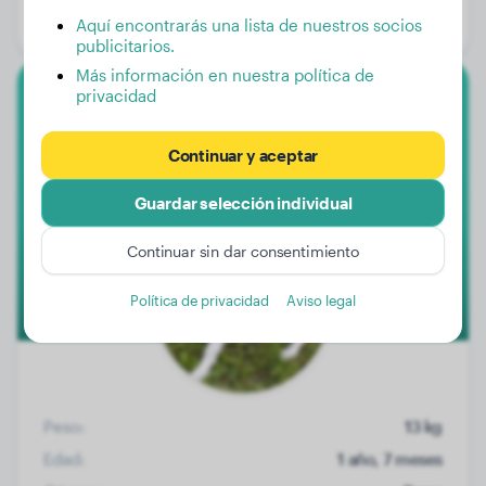
Género:
Perra
Aquí encontrarás una lista de nuestros socios
publicitarios.
Más información en nuestra política de
privacidad
Border Collie
Continuar y aceptar
Angy
Guardar selección individual
Continuar sin dar consentimiento
Política de privacidad
Aviso legal
Peso:
13 kg
Edad:
1 año, 7 meses