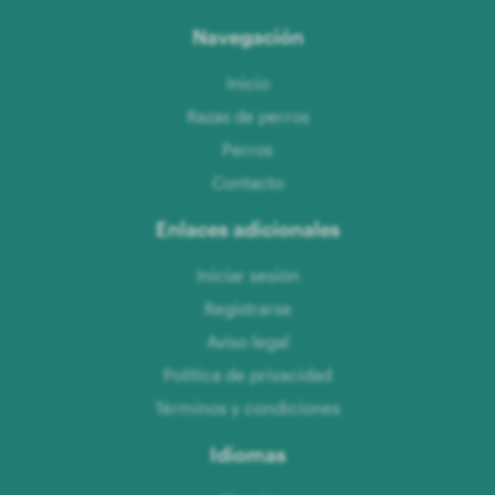
Navegación
Inicio
Razas de perros
Perros
Contacto
Enlaces adicionales
Iniciar sesión
Registrarse
Aviso legal
Política de privacidad
Términos y condiciones
Idiomas